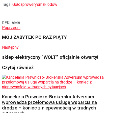
Tags:
Gołdap
rowery
smaklodow
REKLAMA
Poprzedni
MÓJ ZABYTEK PO RAZ PIĄTY
Następny
sklep elektryczny ”WOLT” oficjalnie otwarty!
Czytaj również
Kancelaria Prawniczo-Brokerska Adversum
wprowadza przełomową usługę wsparcia na
drodze – koniec z niepewnością w trudnych