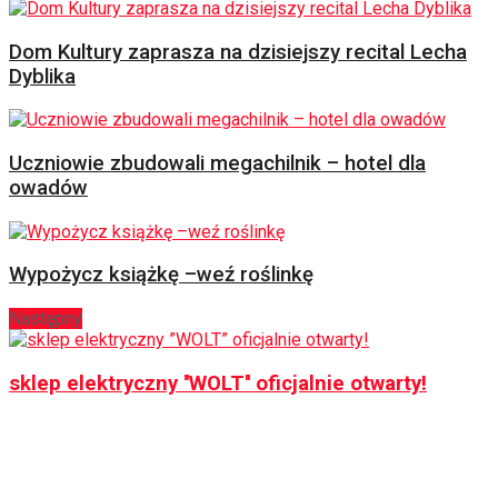
Dom Kultury zaprasza na dzisiejszy recital Lecha
Dyblika
Uczniowie zbudowali megachilnik – hotel dla
owadów
Wypożycz książkę –weź roślinkę
Następny
sklep elektryczny ''WOLT'' oficjalnie otwarty!