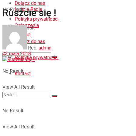
Dołącz do nas
Ludzie Radia
No Result
Ruszcie się !
Polityka prywatności
Ogłoszenia
View All Result
Kontakt
Dołącz do nas
Red.
admin
23 maja 2018
Polityka prywatności
No Result
Kontakt
View All Result
No Result
View All Result