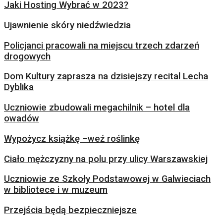
Jaki Hosting Wybrać w 2023?
Ujawnienie skóry niedźwiedzia
Policjanci pracowali na miejscu trzech zdarzeń
drogowych
Dom Kultury zaprasza na dzisiejszy recital Lecha
Dyblika
Uczniowie zbudowali megachilnik – hotel dla
owadów
Wypożycz książkę –weź roślinkę
Ciało mężczyzny na polu przy ulicy Warszawskiej
Uczniowie ze Szkoły Podstawowej w Galwieciach
w bibliotece i w muzeum
Przejścia będą bezpieczniejsze