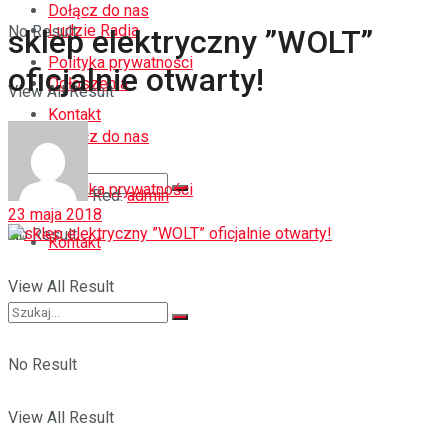
Dołącz do nas
Ludzie Radia
No Result
sklep elektryczny ”WOLT”
Polityka prywatności
oficjalnie otwarty!
Ogłoszenia
View All Result
Kontakt
Dołącz do nas
Polityka prywatności
Red.
admin
23 maja 2018
No Result
Kontakt
View All Result
No Result
View All Result