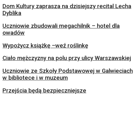
Dom Kultury zaprasza na dzisiejszy recital Lecha
Dyblika
Uczniowie zbudowali megachilnik – hotel dla
owadów
Wypożycz książkę –weź roślinkę
Ciało mężczyzny na polu przy ulicy Warszawskiej
Uczniowie ze Szkoły Podstawowej w Galwieciach
w bibliotece i w muzeum
Przejścia będą bezpieczniejsze