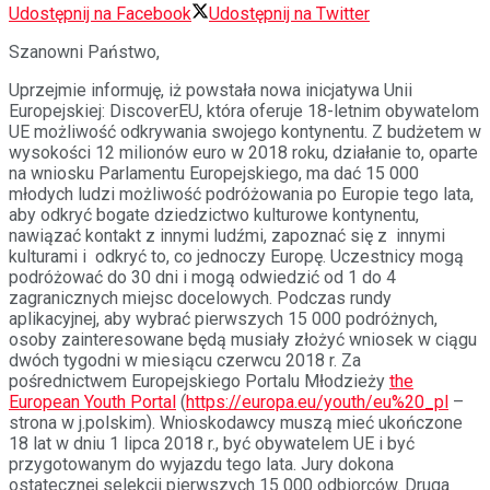
Udostępnij na Facebook
Udostępnij na Twitter
Szanowni Państwo,
Uprzejmie informuję, iż powstała nowa inicjatywa Unii
Europejskiej: DiscoverEU, która oferuje 18-letnim obywatelom
UE możliwość odkrywania swojego kontynentu. Z budżetem w
wysokości 12 milionów euro w 2018 roku, działanie to, oparte
na wniosku Parlamentu Europejskiego, ma dać 15 000
młodych ludzi możliwość podróżowania po Europie tego lata,
aby odkryć bogate dziedzictwo kulturowe kontynentu,
nawiązać kontakt z innymi ludźmi, zapoznać się z innymi
kulturami i odkryć to, co jednoczy Europę. Uczestnicy mogą
podróżować do 30 dni i mogą odwiedzić od 1 do 4
zagranicznych miejsc docelowych. Podczas rundy
aplikacyjnej, aby wybrać pierwszych 15 000 podróżnych,
osoby zainteresowane będą musiały złożyć wniosek w ciągu
dwóch tygodni w miesiącu czerwcu 2018 r. Za
pośrednictwem Europejskiego Portalu Młodzieży
the
European Youth Portal
(
https://europa.eu/youth/eu%20_pl
–
strona w j.polskim). Wnioskodawcy muszą mieć ukończone
18 lat w dniu 1 lipca 2018 r., być obywatelem UE i być
przygotowanym do wyjazdu tego lata. Jury dokona
ostatecznej selekcji pierwszych 15 000 odbiorców. Druga