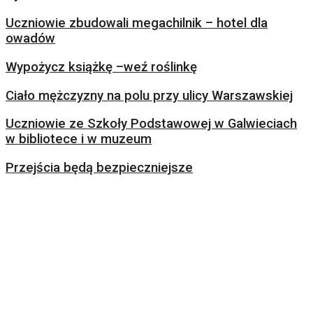
Uczniowie zbudowali megachilnik – hotel dla
owadów
Wypożycz książkę –weź roślinkę
Ciało mężczyzny na polu przy ulicy Warszawskiej
Uczniowie ze Szkoły Podstawowej w Galwieciach
w bibliotece i w muzeum
Przejścia będą bezpieczniejsze