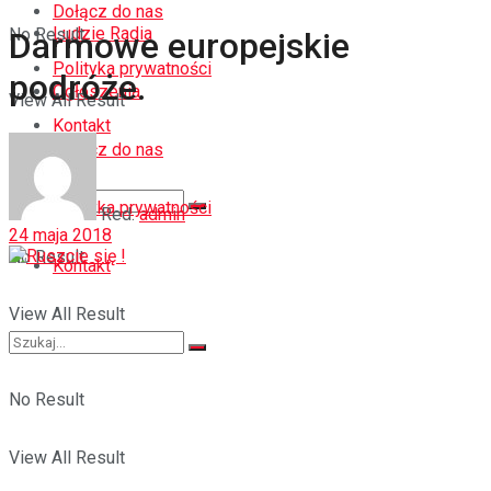
Dołącz do nas
Ludzie Radia
No Result
Darmowe europejskie
Polityka prywatności
podróże.
Ogłoszenia
View All Result
Kontakt
Dołącz do nas
Polityka prywatności
Red.
admin
24 maja 2018
No Result
Kontakt
View All Result
No Result
View All Result