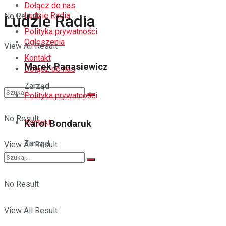
Dołącz do nas
Ludzie Radia
No Result
Ludzie Radia
Polityka prywatności
Ogłoszenia
View All Result
Kontakt
Marek Panasiewicz
Dołącz do nas
Zarząd
Polityka prywatności
No Result
Kontakt
Karol Bondaruk
Zarząd
View All Result
No Result
View All Result