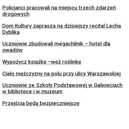
Policjanci pracowali na miejscu trzech zdarzeń
drogowych
Dom Kultury zaprasza na dzisiejszy recital Lecha
Dyblika
Uczniowie zbudowali megachilnik – hotel dla
owadów
Wypożycz książkę –weź roślinkę
Ciało mężczyzny na polu przy ulicy Warszawskiej
Uczniowie ze Szkoły Podstawowej w Galwieciach
w bibliotece i w muzeum
Przejścia będą bezpieczniejsze