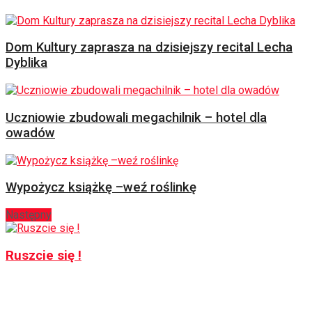
Dom Kultury zaprasza na dzisiejszy recital Lecha
Dyblika
Uczniowie zbudowali megachilnik – hotel dla
owadów
Wypożycz książkę –weź roślinkę
Następny
Ruszcie się !