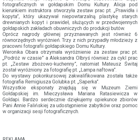
fotograficznych w gołdapskim Domu Kultury. Alicja pod
kierunkiem instruktora stworzyła zestaw prac pt. „Prawidła i
kopyta”, który ukazywał niepowtarzalną plastykę starych
drewnianych kopyt i prawideł, służących w przedwojennych
gołdapskich zakładach obuwniczych do produkcji butów.
Oprócz nagrody głównej przyznawanych jest również 6
równorzędnych wyróżnień. Trzy z nich przypadły młodzieży z
pracowni fotografii gołdapskiego Domu Kultury.
Weronika Obara otrzymała wyróżnienie za zestaw prac pt.
„Podróż w czasie” a Aleksandra Olbryś również za cykl prac
pt. „Zestaw zbożowo-kuchenny”, natomiat Mateusz Świtaj
został wyróżniony za fotografię pt. „Lampa naftowa”.
Do wystawy pokonkursowej zakwalifikowana została także
fotografia Remigiusza Golubka pt. „Saperka”.
Wszystkie eksponaty znajdują się w Muzeum Ziemi
Gołdapskiej im. Mieczysława Mariana Ratasiewicza w
Gołdapi. Bardzo serdecznie dziękujemy opiekunce zbiorów
Pani Annie Falińskiej za udostępnienie zabytków oraz pomoc
w organizacji sesji fotograficznych.
REKLAMA