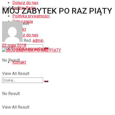
Dołącz do nas
Ludzie Radia
No Result
MÓJ ZABYTEK PO RAZ PIĄTY
Polityka prywatności
Ogłoszenia
View All Result
Kontakt
Dołącz do nas
Red.
admin
22 maja 2018
Polityka prywatności
No Result
Kontakt
View All Result
No Result
View All Result