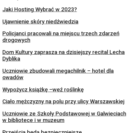
Jaki Hosting Wybrać w 2023?
Ujawnienie skóry niedźwiedzia
Policjanci pracowali na miejscu trzech zdarzeń
drogowych
Dom Kultury zaprasza na dzisiejszy recital Lecha
Dyblika
Uczniowie zbudowali megachilnik – hotel dla
owadów
Wypożycz książkę –weź roślinkę
Ciało mężczyzny na polu przy ulicy Warszawskiej
Uczniowie ze Szkoły Podstawowej w Galwieciach
w bibliotece i w muzeum
Przejścia będą bezpieczniejsze