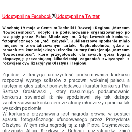
Udostępnij na Facebook
Udostępnij na Twitter
W sobotę 19 maja w Centrum Techniki i Rozwoju Regionu „Muzeum
Nowoczesności”, odbyło się podsumowanie organizowanego po
raz piąty przez Pałac Młodzieży im. Orląt Lwowskich konkursu
fotograficznego pn „Mój zabytek”. Jubileuszowe spotkanie miało
miejsce w zrewitalizowanym tartaku Raphaelsohnów, gdzie w
ramach struktur Miejskiego Ośrodka Kultury funkcjonuje „Muzeum
Nowoczesności”, które przygotowało dla swoich gości bogatą
ekspozycję prezentującą kilkadziesiąt zagadnień związanych z
rozwojem cywilizacyjnym Olsztyna i regionu.
Zgodnie z tradycją uroczystość podsumowania konkursu
rozpoczął występ solistów z pracowni wokalnej pałacu, a
następnie głos zabrał pomysłodawca i kurator konkursu Pan
Bartosz Ordalewski , który reasumując podsumowanie
konkursu stwierdził iż nie spodziewał się tak dużego
zainteresowania konkursem ze strony młodzieży i prac na tak
wysokim poziomie.
W konkursie przyznawana jest nagroda główna w postaci
aparatu fotograficznego ufundowanego przez Prezydenta
Olsztyna. W tym roku nagrodę tą z rąk Piotra Grzymowicza
otrzymała Alicja Krzykwa z Gołdapi, uczestniczka zajęć