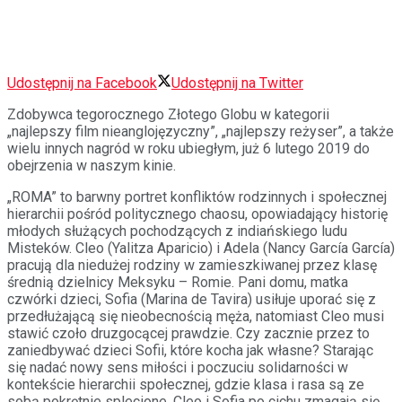
Udostępnij na Facebook
Udostępnij na Twitter
Zdobywca tegorocznego Złotego Globu w kategorii
„najlepszy film nieanglojęzyczny”, „najlepszy reżyser”, a także
wielu innych nagród w roku ubiegłym, już 6 lutego 2019 do
obejrzenia w naszym kinie.
„ROMA” to barwny portret konfliktów rodzinnych i społecznej
hierarchii pośród politycznego chaosu, opowiadający historię
młodych służących pochodzących z indiańskiego ludu
Misteków. Cleo (Yalitza Aparicio) i Ad
ela (Nancy García García)
pracują dla niedużej rodziny w zamieszkiwanej przez klasę
średnią dzielnicy Meksyku – Romie. Pani domu, matka
czwórki dzieci, Sofia (Marina de Tavira) usiłuje uporać się z
przedłużającą się nieobecnością męża, natomiast Cleo musi
stawić czoło druzgocącej prawdzie. Czy zacznie przez to
zaniedbywać dzieci Sofii, które kocha jak własne? Starając
się nadać nowy sens miłości i poczuciu solidarności w
kontekście hierarchii społecznej, gdzie klasa i rasa są ze
sobą pokrętnie splecione, Cleo i Sofia po cichu zmagają się