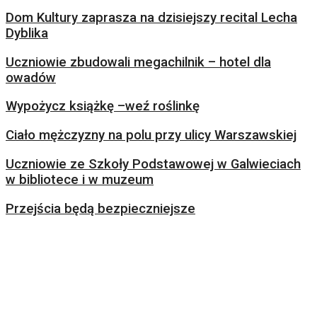
Dom Kultury zaprasza na dzisiejszy recital Lecha
Dyblika
Uczniowie zbudowali megachilnik – hotel dla
owadów
Wypożycz książkę –weź roślinkę
Ciało mężczyzny na polu przy ulicy Warszawskiej
Uczniowie ze Szkoły Podstawowej w Galwieciach
w bibliotece i w muzeum
Przejścia będą bezpieczniejsze