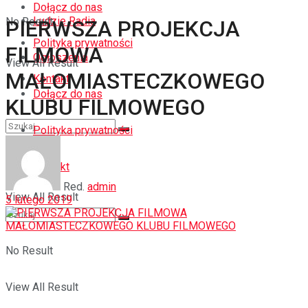
Dołącz do nas
Ludzie Radia
No Result
PIERWSZA PROJEKCJA
Polityka prywatności
FILMOWA
Ogłoszenia
View All Result
MAŁOMIASTECZKOWEGO
Kontakt
Dołącz do nas
KLUBU FILMOWEGO
Polityka prywatności
No Result
Kontakt
Red.
admin
View All Result
5 lutego 2019
No Result
View All Result