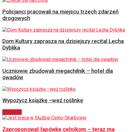
Policjanci pracowali na miejscu trzech zdarzeń
drogowych
Dom Kultury zaprasza na dzisiejszy recital Lecha
Dyblika
Uczniowie zbudowali megachilnik – hotel dla
owadów
Wypożycz książkę –weź roślinkę
Następny
Zaproponował łapówkę celnikom – teraz ma