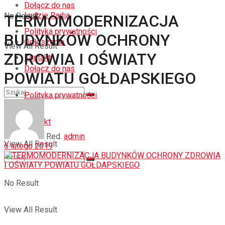
Dołącz do nas
Ludzie Radia
No Result
TERMOMODERNIZACJA
Polityka prywatności
BUDYNKÓW OCHRONY
Ogłoszenia
View All Result
ZDROWIA I OŚWIATY
Kontakt
Dołącz do nas
POWIATU GOŁDAPSKIEGO
Polityka prywatności
No Result
Kontakt
Red.
admin
View All Result
6 lutego 2019
No Result
View All Result