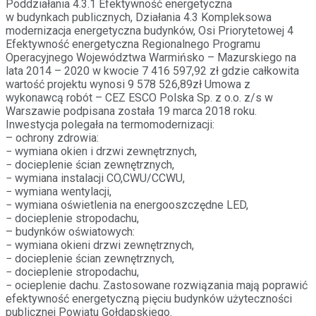
Poddziałania 4.3.1 Efektywność energetyczna
w budynkach publicznych, Działania 4.3 Kompleksowa
modernizacja energetyczna budynków, Osi Priorytetowej 4
Efektywność energetyczna Regionalnego Programu
Operacyjnego Województwa Warmińsko – Mazurskiego na
lata 2014 – 2020 w kwocie 7 416 597,92 zł gdzie całkowita
wartość projektu wynosi 9 578 526,89zł Umowa z
wykonawcą robót – CEZ ESCO Polska Sp. z o.o. z/s w
Warszawie podpisana została 19 marca 2018 roku.
Inwestycja polegała na termomodernizacji:
– ochrony zdrowia:
− wymiana okien i drzwi zewnętrznych,
− docieplenie ścian zewnętrznych,
− wymiana instalacji CO,CWU/CCWU,
− wymiana wentylacji,
− wymiana oświetlenia na energooszczędne LED,
− docieplenie stropodachu,
– budynków oświatowych:
− wymiana okieni drzwi zewnętrznych,
− docieplenie ścian zewnętrznych,
− docieplenie stropodachu,
− ocieplenie dachu. Zastosowane rozwiązania mają poprawić
efektywność energetyczną pięciu budynków użyteczności
publicznej Powiatu Gołdapskiego.