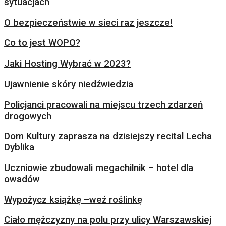
sytuacjach
O bezpieczeństwie w sieci raz jeszcze!
Co to jest WOPO?
Jaki Hosting Wybrać w 2023?
Ujawnienie skóry niedźwiedzia
Policjanci pracowali na miejscu trzech zdarzeń
drogowych
Dom Kultury zaprasza na dzisiejszy recital Lecha
Dyblika
Uczniowie zbudowali megachilnik – hotel dla
owadów
Wypożycz książkę –weź roślinkę
Ciało mężczyzny na polu przy ulicy Warszawskiej