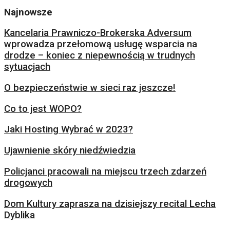
Najnowsze
Kancelaria Prawniczo-Brokerska Adversum
wprowadza przełomową usługę wsparcia na
drodze – koniec z niepewnością w trudnych
sytuacjach
O bezpieczeństwie w sieci raz jeszcze!
Co to jest WOPO?
Jaki Hosting Wybrać w 2023?
Ujawnienie skóry niedźwiedzia
Policjanci pracowali na miejscu trzech zdarzeń
drogowych
Dom Kultury zaprasza na dzisiejszy recital Lecha
Dyblika