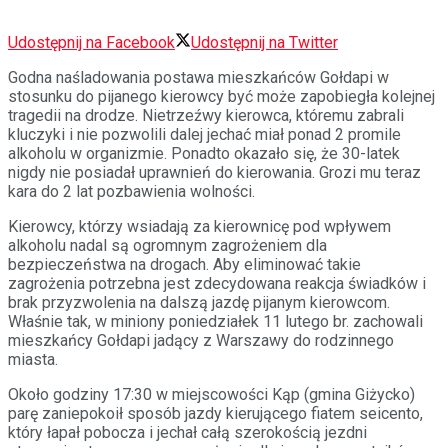
Udostępnij na Facebook
Udostępnij na Twitter
Godna naśladowania postawa mieszkańców Gołdapi w
stosunku do pijanego kierowcy być może zapobiegła kolejnej
tragedii na drodze. Nietrzeźwy kierowca, któremu zabrali
kluczyki i nie pozwolili dalej jechać miał ponad 2 promile
alkoholu w organizmie. Ponadto okazało się, że 30-latek
nigdy nie posiadał uprawnień do kierowania. Grozi mu teraz
kara do 2 lat pozbawienia wolności.
Kierowcy, którzy wsiadają za kierownicę pod wpływem
alkoholu nadal są ogromnym zagrożeniem dla
bezpieczeństwa na drogach. Aby eliminować takie
zagrożenia potrzebna jest zdecydowana reakcja świadków i
brak przyzwolenia na dalszą jazdę pijanym kierowcom.
Właśnie tak, w miniony poniedziałek 11 lutego br. zachowali
mieszkańcy Gołdapi jadący z Warszawy do rodzinnego
miasta.
Około godziny 17:30 w miejscowości Kąp (gmina Giżycko)
parę zaniepokoił sposób jazdy kierującego fiatem seicento,
który łapał pobocza i jechał całą szerokością jezdni