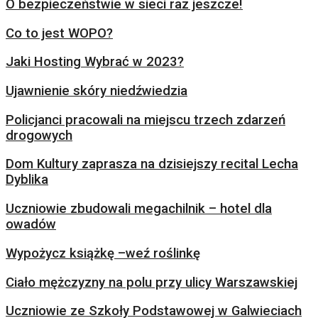
O bezpieczeństwie w sieci raz jeszcze!
Co to jest WOPO?
Jaki Hosting Wybrać w 2023?
Ujawnienie skóry niedźwiedzia
Policjanci pracowali na miejscu trzech zdarzeń
drogowych
Dom Kultury zaprasza na dzisiejszy recital Lecha
Dyblika
Uczniowie zbudowali megachilnik – hotel dla
owadów
Wypożycz książkę –weź roślinkę
Ciało mężczyzny na polu przy ulicy Warszawskiej
Uczniowie ze Szkoły Podstawowej w Galwieciach