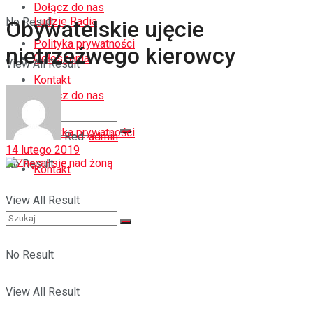
Dołącz do nas
Ludzie Radia
No Result
Obywatelskie ujęcie
Polityka prywatności
nietrzeźwego kierowcy
Ogłoszenia
View All Result
Kontakt
Dołącz do nas
Polityka prywatności
Red.
admin
14 lutego 2019
No Result
Kontakt
View All Result
No Result
View All Result