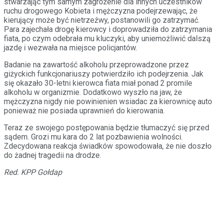
stwarzając tym samym zagrożenie dla innych uczestników
ruchu drogowego Kobieta i mężczyzna podejrzewając, że
kierujący może być nietrzeźwy, postanowili go zatrzymać.
Para zajechała drogę kierowcy i doprowadziła do zatrzymania
fiata, po czym odebrała mu kluczyki, aby uniemożliwić dalszą
jazdę i wezwała na miejsce policjantów.
Badanie na zawartość alkoholu przeprowadzone przez
giżyckich funkcjonariuszy potwierdziło ich podejrzenia. Jak
się okazało 30-letni kierowca fiata miał ponad 2 promile
alkoholu w organizmie. Dodatkowo wyszło na jaw, że
mężczyzna nigdy nie powinienien wsiadac za kierownicę auto
ponieważ nie posiada uprawnień do kierowania.
Teraz ze swojego postępowania będzie tłumaczyć się przed
sądem. Grozi mu kara do 2 lat pozbawienia wolności.
Zdecydowana reakcja świadków spowodowała, że nie doszło
do żadnej tragedii na drodze.
Red. KPP Gołdap