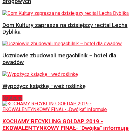
drogowych
Dom Kultury zaprasza na dzisiejszy recital Lecha
Dyblika
Uczniowie zbudowali megachilnik – hotel dla
owadów
Wypożycz książkę –weź roślinkę
Następny
KOCHAMY RECYKLING GOŁDAP 2019 -
EKOWALENTYNKOWY FINAŁ- "Dwójka" informuje