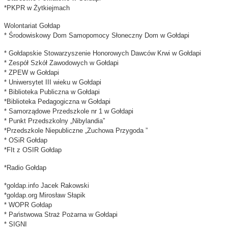
*PKPR w Żytkiejmach
Wolontariat Gołdap
* Środowiskowy Dom Samopomocy Słoneczny Dom w Gołdapi
* Gołdapskie Stowarzyszenie Honorowych Dawców Krwi w Gołdapi
* Zespół Szkół Zawodowych w Gołdapi
* ZPEW w Gołdapi
* Uniwersytet III wieku w Gołdapi
* Biblioteka Publiczna w Gołdapi
*Biblioteka Pedagogiczna w Gołdapi
* Samorządowe Przedszkole nr 1 w Gołdapi
* Punkt Przedszkolny „Nibylandia”
*Przedszkole Niepubliczne „Zuchowa Przygoda ”
* OSiR Gołdap
*FIt z OSIR Gołdap
*Radio Gołdap
*goldap.info Jacek Rakowski
*goldap.org Mirosław Słapik
* WOPR Gołdap
* Państwowa Straż Pożarna w Gołdapi
* SIGNI