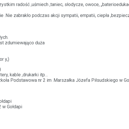
adość ,uśmiech ,taniec, słodycze, owoce, „baterioedukacja „,
ie zabrakło podczas akcji sympatii, empatii, ciepła ,bezpiecze
łych.
jest zdumiewająco duża
r y,)
)
ry, kable ,drukarki itp…
oła Podstawowa nr 2 im .Marszałka Józefa Piłsudskiego w Gołda
ołdapi
2 w Gołdapi