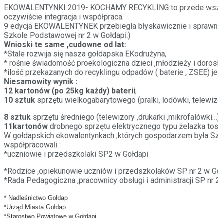
EKOWALENTYNKI 2019- KOCHAMY RECYKLING to przede wszystkim r
oczywiście integracja i współpraca.
9 edycja EKOWALENTYNEK przebiegła błyskawicznie i sprawnie .N
Szkole Podstawowej nr 2 w Gołdapi:)
Wnioski te same ,cudowne od lat:
*Stale rozwija się nasza gołdapska EKodrużyna,
* rośnie świadomość proekologiczna dzieci ,młodzieży i doros
*ilość przekazanych do recyklingu odpadów ( baterie , ZSEE) 
Niesamowity wynik :
12 kartonów (po 25kg każdy) baterii
;
10 sztuk
sprzętu wielkogabarytowego (pralki, lodówki, telewizo
8 sztuk
sprzętu średniego (telewizory ,drukarki ,mikrofalówki…
11kartonów
drobnego sprzętu elektrycznego typu żelazka toste
W gołdapskich ekowalentynkach ,których gospodarzem była Szk
współpracowali :
*uczniowie i przedszkolaki SP2 w Gołdapi
*Rodzice ,opiekunowie uczniów i przedszkolaków SP nr 2 w G
*Rada Pedagogiczna ,pracownicy obsługi i administracji SP nr 
* Nadleśnictwo Gołdap
*Urząd Miasta Gołdap
*Starostwo Powiatowe w Gołdapi