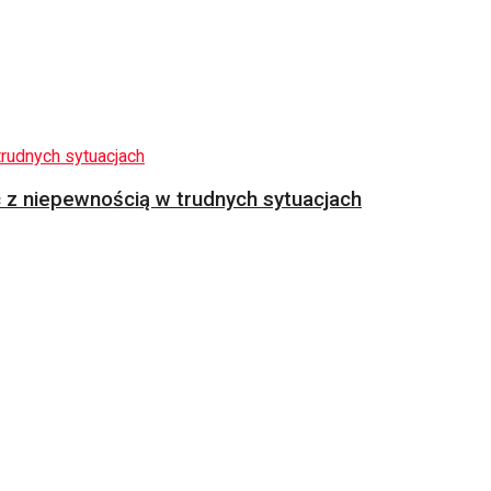
z niepewnością w trudnych sytuacjach