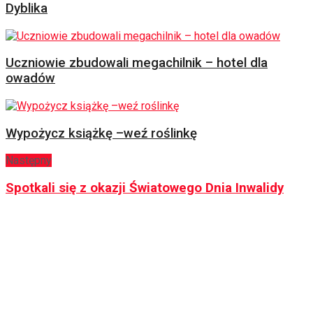
Dyblika
Uczniowie zbudowali megachilnik – hotel dla
owadów
Wypożycz książkę –weź roślinkę
Następny
Spotkali się z okazji Światowego Dnia Inwalidy