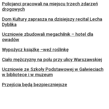
Policjanci pracowali na miejscu trzech zdarzeń
drogowych
Dom Kultury zaprasza na dzisiejszy recital Lecha
Dyblika
Uczniowie zbudowali megachilnik – hotel dla
owadów
Wypożycz książkę –weź roślinkę
Ciało mężczyzny na polu przy ulicy Warszawskiej
Uczniowie ze Szkoły Podstawowej w Galwieciach
w bibliotece i w muzeum
Przejścia będą bezpieczniejsze