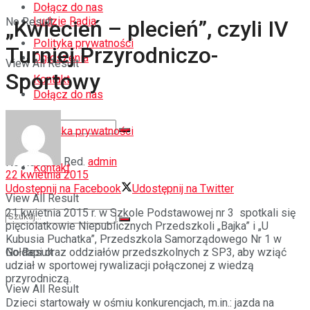
Dołącz do nas
Ludzie Radia
No Result
„Kwiecień – plecień”, czyli IV
Polityka prywatności
Turniej Przyrodniczo-
Ogłoszenia
View All Result
Sportowy
Kontakt
Dołącz do nas
Polityka prywatności
Red.
admin
No Result
Kontakt
22 kwietnia 2015
Udostępnij na Facebook
Udostępnij na Twitter
View All Result
21 kwietnia 2015 r. w Szkole Podstawowej nr 3 spotkali się
pięciolatkowie Niepublicznych Przedszkoli „Bajka” i „U
Kubusia Puchatka”, Przedszkola Samorządowego Nr 1 w
Gołdapi oraz oddziałów przedszkolnych z SP3, aby wziąć
No Result
udział w sportowej rywalizacji połączonej z wiedzą
przyrodniczą.
View All Result
Dzieci startowały w ośmiu konkurencjach, m.in.: jazda na