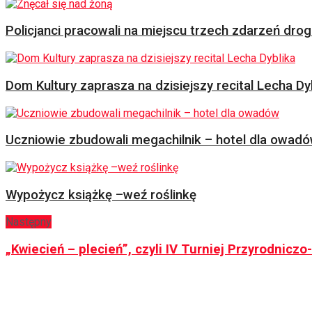
Policjanci pracowali na miejscu trzech zdarzeń dr
Dom Kultury zaprasza na dzisiejszy recital Lecha Dy
Uczniowie zbudowali megachilnik – hotel dla owad
Wypożycz książkę –weź roślinkę
Następny
„Kwiecień – plecień”, czyli IV Turniej Przyrodnicz