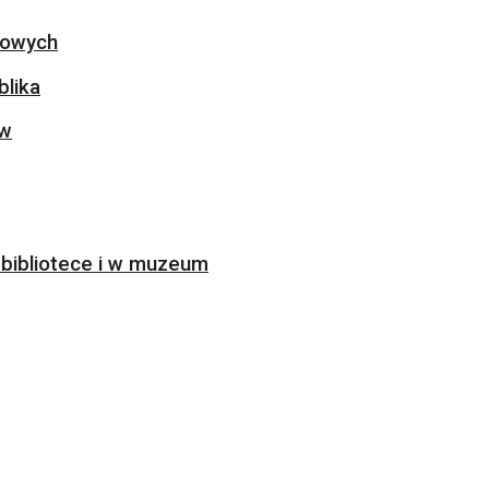
ogowych
blika
ów
bibliotece i w muzeum