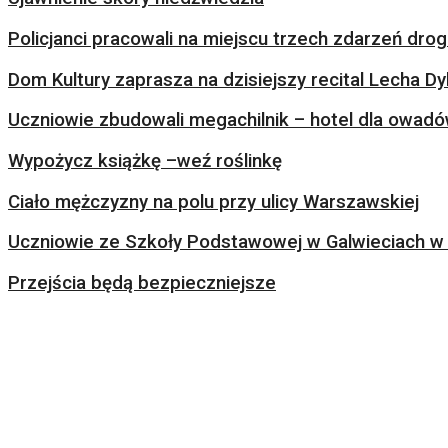
Policjanci pracowali na miejscu trzech zdarzeń dr
Dom Kultury zaprasza na dzisiejszy recital Lecha Dy
Uczniowie zbudowali megachilnik – hotel dla owad
Wypożycz książkę –weź roślinkę
Ciało mężczyzny na polu przy ulicy Warszawskiej
Uczniowie ze Szkoły Podstawowej w Galwieciach w 
Przejścia będą bezpieczniejsze