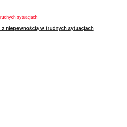
z niepewnością w trudnych sytuacjach