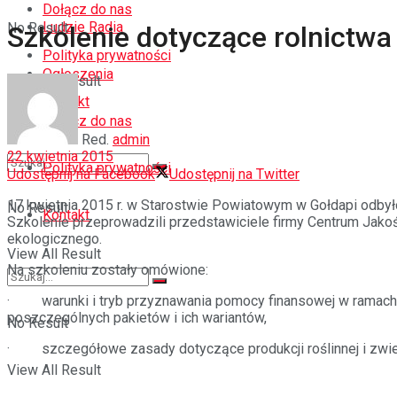
Dołącz do nas
Ludzie Radia
No Result
Szkolenie dotyczące rolnictwa
Polityka prywatności
Ogłoszenia
View All Result
Kontakt
Dołącz do nas
Red.
admin
22 kwietnia 2015
Polityka prywatności
Udostępnij na Facebook
Udostępnij na Twitter
17 kwietnia 2015 r. w Starostwie Powiatowym w Gołdapi odbył
No Result
Kontakt
Szkolenie przeprowadzili przedstawiciele firmy Centrum Jakośc
ekologicznego.
View All Result
Na szkoleniu zostały omówione:
· warunki i tryb przyznawania pomocy finansowej w ramach d
poszczególnych pakietów i ich wariantów,
No Result
· szczegółowe zasady dotyczące produkcji roślinnej i zwier
View All Result