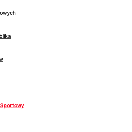
ogowych
blika
ów
o-Sportowy