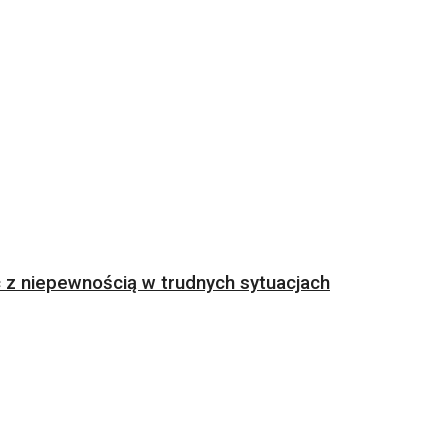
z niepewnością w trudnych sytuacjach