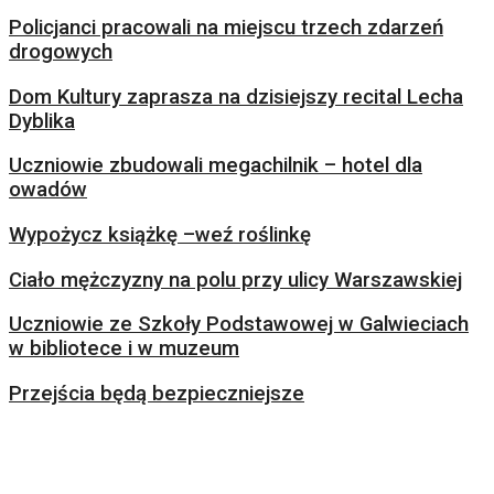
Policjanci pracowali na miejscu trzech zdarzeń
drogowych
Dom Kultury zaprasza na dzisiejszy recital Lecha
Dyblika
Uczniowie zbudowali megachilnik – hotel dla
owadów
Wypożycz książkę –weź roślinkę
Ciało mężczyzny na polu przy ulicy Warszawskiej
Uczniowie ze Szkoły Podstawowej w Galwieciach
w bibliotece i w muzeum
Przejścia będą bezpieczniejsze