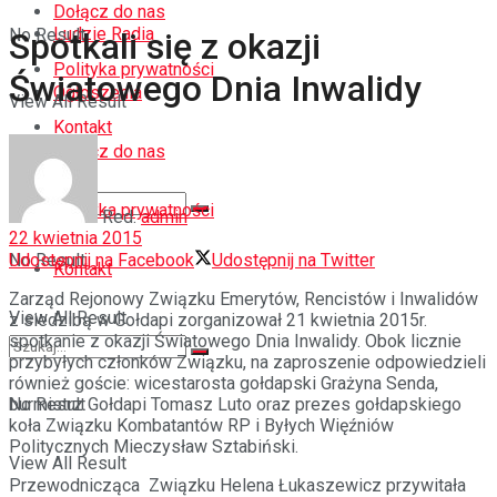
Dołącz do nas
Ludzie Radia
No Result
Spotkali się z okazji
Polityka prywatności
Światowego Dnia Inwalidy
Ogłoszenia
View All Result
Kontakt
Dołącz do nas
Polityka prywatności
Red.
admin
22 kwietnia 2015
Udostępnij na Facebook
Udostępnij na Twitter
No Result
Kontakt
Zarząd Rejonowy Związku Emerytów, Rencistów i Inwalidów
View All Result
z siedzibą w Gołdapi zorganizował 21 kwietnia 2015r.
spotkanie z okazji Światowego Dnia Inwalidy. Obok licznie
przybyłych członków Związku, na zaproszenie odpowiedzieli
również goście: wicestarosta gołdapski Grażyna Senda,
burmistrz Gołdapi Tomasz Luto oraz prezes gołdapskiego
No Result
koła Związku Kombatantów RP i Byłych Więźniów
Politycznych Mieczysław Sztabiński.
View All Result
Przewodnicząca Związku Helena Łukaszewicz przywitała