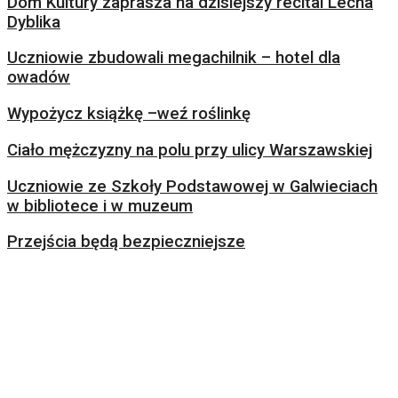
Dom Kultury zaprasza na dzisiejszy recital Lecha
Dyblika
Uczniowie zbudowali megachilnik – hotel dla
owadów
Wypożycz książkę –weź roślinkę
Ciało mężczyzny na polu przy ulicy Warszawskiej
Uczniowie ze Szkoły Podstawowej w Galwieciach
w bibliotece i w muzeum
Przejścia będą bezpieczniejsze