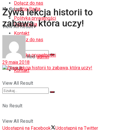
Dołącz do nas
Ludzie Radia
No Result
Żywa lekcja historii to
Polityka prywatności
zabawa, która uczy!
Ogłoszenia
View All Result
Kontakt
Dołącz do nas
Polityka prywatności
Red.
admin
29 maja 2018
No Result
Kontakt
View All Result
No Result
View All Result
Udostępnij na Facebook
Udostępnij na Twitter