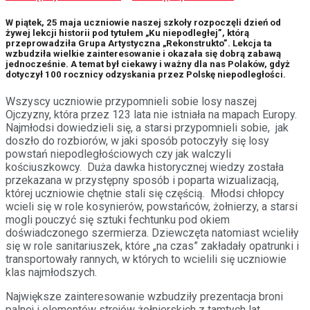
W piątek, 25 maja uczniowie naszej szkoły rozpoczęli dzień od
żywej lekcji historii pod tytułem „Ku niepodległej”, którą
przeprowadziła Grupa Artystyczna „Rekonstrukto”. Lekcja ta
wzbudziła wielkie zainteresowanie i okazała się dobrą zabawą
jednocześnie. A temat był ciekawy i ważny dla nas Polaków, gdyż
dotyczył 100 rocznicy odzyskania przez Polskę niepodległości.
Wszyscy uczniowie przypomnieli sobie losy naszej
Ojczyzny, która przez 123 lata nie istniała na mapach Europy.
Najmłodsi dowiedzieli się, a starsi przypomnieli sobie, jak
doszło do rozbiorów, w jaki sposób potoczyły się losy
powstań niepodległościowych czy jak walczyli
kościuszkowcy. Duża dawka historycznej wiedzy została
przekazana w przystępny sposób i poparta wizualizacją,
której uczniowie chętnie stali się częścią. Młodsi chłopcy
wcieli się w role kosynierów, powstańców, żołnierzy, a starsi
mogli pouczyć się sztuki fechtunku pod okiem
doświadczonego szermierza. Dziewczęta natomiast wcieliły
się w role sanitariuszek, które „na czas” zakładały opatrunki i
transportowały rannych, w których to wcielili się uczniowie
klas najmłodszych.
Największe zainteresowanie wzbudziły prezentacja broni
palnej i elementów strojów żołnierskich z tamtych lat.