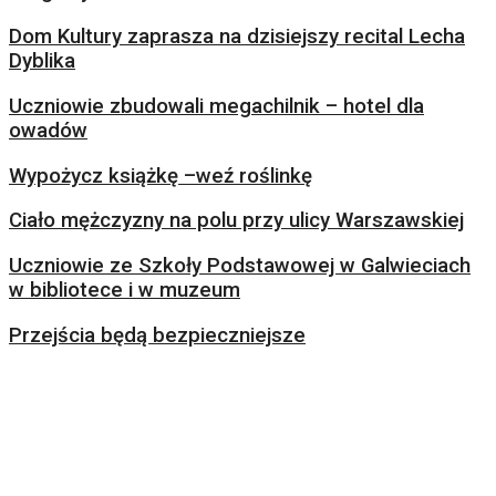
Dom Kultury zaprasza na dzisiejszy recital Lecha
Dyblika
Uczniowie zbudowali megachilnik – hotel dla
owadów
Wypożycz książkę –weź roślinkę
Ciało mężczyzny na polu przy ulicy Warszawskiej
Uczniowie ze Szkoły Podstawowej w Galwieciach
w bibliotece i w muzeum
Przejścia będą bezpieczniejsze