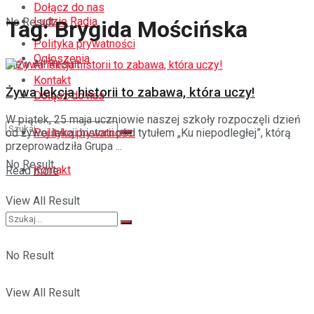
Dołącz do nas
Ludzie Radia
No Result
Tag:
Brygida Mościńska
Polityka prywatności
Ogłoszenia
View All Result
Kontakt
Żywa lekcja historii to zabawa, która uczy!
Dołącz do nas
W piątek, 25 maja uczniowie naszej szkoły rozpoczęli dzień
Polityka prywatności
od żywej lekcji historii pod tytułem „Ku niepodległej”, którą
przeprowadziła Grupa ...
No Result
Kontakt
Details
Read more
View All Result
No Result
View All Result