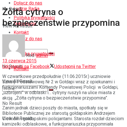
Dołącz do nas
Ludzie Radia
No Result
Żółta cytryna o
Polityka prywatności
bezpieczeństwie przypomina
Ogłoszenia
View All Result
Kontakt
Dołącz do nas
Polityka prywatności
Red.
admin
13 czerwca 2015
Udostępnij na Facebook
Udostępnij na Twitter
No Result
Kontakt
W czwartkowe przedpołudnie (11.06.2015r.) uczniowie
View All Result
Szkoły Podstawowej Nr 2 w Gołdapi wraz z opiekunami i
funkcjonariuszami Komendy Powiatowej Policji w Gołdapi,
„uzbrojeni” w odblaski i… cytryny ruszyli na ulice miasta z
akcją „Żółta cytryna o bezpieczeństwie przypomina”.
No Result
Zanim jednak dzieci poszły do miasta, spotkały się w
Bibliotece Publicznej ze starostą gołdapskim Andrzejem
View All Result
Ciołkiem i gołdapskimi policjantami. Starosta rozdał dzieciom
kamizelki odblaskowe, a funkcjonariuszka przypomniała