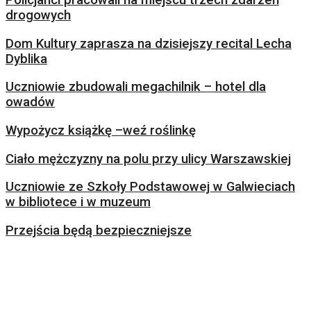
drogowych
Dom Kultury zaprasza na dzisiejszy recital Lecha
Dyblika
Uczniowie zbudowali megachilnik – hotel dla
owadów
Wypożycz książkę –weź roślinkę
Ciało mężczyzny na polu przy ulicy Warszawskiej
Uczniowie ze Szkoły Podstawowej w Galwieciach
w bibliotece i w muzeum
Przejścia będą bezpieczniejsze