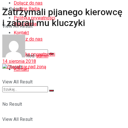
Dołącz do nas
Ludzie Radia
No Result
Zatrzymali pijanego kierowcę
Polityka prywatności
i zabrali mu kluczyki
Ogłoszenia
View All Result
Kontakt
Dołącz do nas
Polityka prywatności
Red.
admin
14 sierpnia 2018
No Result
Kontakt
View All Result
No Result
View All Result