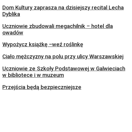
Dom Kultury zaprasza na dzisiejszy recital Lecha
Dyblika
Uczniowie zbudowali megachilnik – hotel dla
owadów
Wypożycz książkę –weź roślinkę
Ciało mężczyzny na polu przy ulicy Warszawskiej
Uczniowie ze Szkoły Podstawowej w Galwieciach
w bibliotece i w muzeum
Przejścia będą bezpieczniejsze