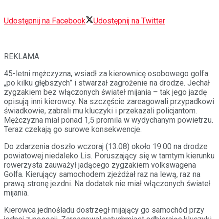
Udostępnij na Facebook
Udostępnij na Twitter
REKLAMA
45-letni mężczyzna, wsiadł za kierownicę osobowego golfa
„po kilku głębszych” i stwarzał zagrożenie na drodze. Jechał
zygzakiem bez włączonych świateł mijania – tak jego jazdę
opisują inni kierowcy. Na szczęście zareagowali przypadkowi
świadkowie, zabrali mu kluczyki i przekazali policjantom.
Mężczyzna miał ponad 1,5 promila w wydychanym powietrzu.
Teraz czekają go surowe konsekwencje.
Do zdarzenia doszło wczoraj (13.08) około 19:00 na drodze
powiatowej niedaleko Lis. Poruszający się w tamtym kierunku
rowerzysta zauważył jadącego zygzakiem volkswagena
Golfa. Kierujący samochodem zjeżdżał raz na lewą, raz na
prawą stronę jezdni. Na dodatek nie miał włączonych świateł
mijania.
Kierowca jednośladu dostrzegł mijający go samochód przy