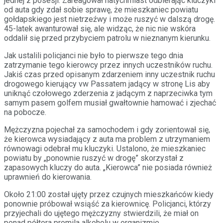
jednej z posesji. Zareagował natychmiast odbierając kluczyki
od auta gdy zdał sobie sprawę, że mieszkaniec powiatu
gołdapskiego jest nietrzeźwy i może ruszyć w dalszą drogę.
45-latek awanturował się, ale widząc, że nic nie wskóra
oddalił się przed przybyciem patrolu w nieznanym kierunku.
Jak ustalili policjanci nie było to pierwsze tego dnia
zatrzymanie tego kierowcy przez innych uczestników ruchu.
Jakiś czas przed opisanym zdarzeniem inny uczestnik ruchu
drogowego kierujący vw Passatem jadący w stronę Lis aby
uniknąć czołowego zderzenia z jadącym z naprzeciwka tym
samym pasem golfem musiał gwałtownie hamować i zjechać
na pobocze.
Mężczyzna pojechał za samochodem i gdy zorientował się,
że kierowca wysiadający z auta ma problem z utrzymaniem
równowagi odebrał mu kluczyki. Ustalono, że mieszkaniec
powiatu by „ponownie ruszyć w drogę” skorzystał z
zapasowych kluczy do auta. „Kierowca” nie posiada również
uprawnień do kierowania.
Około 21:00 został ujęty przez czujnych mieszkańców kiedy
ponownie próbował wsiąść za kierownicę. Policjanci, którzy
przyjechali do ujętego mężczyzny stwierdzili, że miał on
ponad półtora promila alkoholu w organizmie.