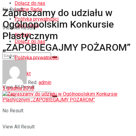
Dołącz do nas
Ludzie Radia
No Result
Zapraszamy do udziału w
Polityka prywatności
Ogólnopolskim Konkursie
Ogłoszenia
View All Result
Plastycznym
Kontakt
Dołącz do nas
„ZAPOBIEGAJMY POŻAROM”
Polityka prywatności
No Result
Kontakt
Red.
admin
View All Result
5 grudnia 2018
No Result
View All Result