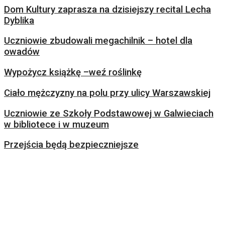
Dom Kultury zaprasza na dzisiejszy recital Lecha
Dyblika
Uczniowie zbudowali megachilnik – hotel dla
owadów
Wypożycz książkę –weź roślinkę
Ciało mężczyzny na polu przy ulicy Warszawskiej
Uczniowie ze Szkoły Podstawowej w Galwieciach
w bibliotece i w muzeum
Przejścia będą bezpieczniejsze