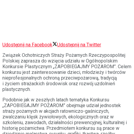
Udostępnij na Facebook
Udostępnij na Twitter
Związek Ochotniczych Straży Pożarnych Rzeczypospolitej
Polskiej zaprasza do wzięcia udziału w Ogólnopolskim
Konkursie Plastycznym „ZAPOBIEGAJMY POŻAROM”. Celem
konkursu jest zainteresowanie dzieci, młodzieży i twórców
nieprofesjonalnych ochroną przeciwpożarową, tradycją
i życiem strażackich środowisk oraz rozwój uzdolnień
plastycznych.
Podobnie jak w zeszłych latach tematyka Konkursu
„ZAPOBIEGAJMY POŻAROM” obejmuje udział jednostek
straży pożarnych w akcjach ratowniczo-gaśniczych,
zwalczaniu klęsk żywiołowych, ekologicznych oraz w
szkoleniu, zawodach, działalności prewencyjnej, kulturalnej i
historię pożarnictwa. Przedmiotem konkursu są prace w
dziedzinie malarstwa, rysunku, grafiki, tkactwa, rzeźby,