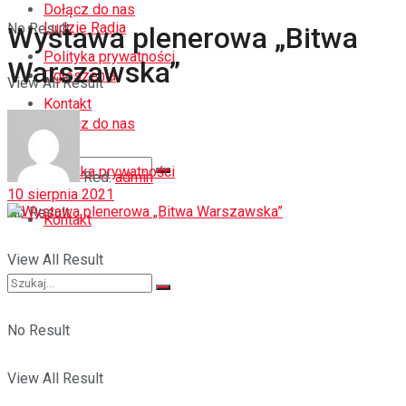
Dołącz do nas
Ludzie Radia
No Result
Wystawa plenerowa „Bitwa
Polityka prywatności
Warszawska”
Ogłoszenia
View All Result
Kontakt
Dołącz do nas
Polityka prywatności
Red.
admin
10 sierpnia 2021
No Result
Kontakt
View All Result
No Result
View All Result