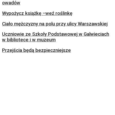
owadów
Wypożycz książkę –weź roślinkę
Ciało mężczyzny na polu przy ulicy Warszawskiej
Uczniowie ze Szkoły Podstawowej w Galwieciach
w bibliotece i w muzeum
Przejścia będą bezpieczniejsze