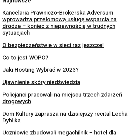
Najnowsze
Kancelaria Prawniczo-Brokerska Adversum
wprowadza przełomową usługę wsparcia na
drodze – koniec z niepewnością w trudnych
sytuacjach
O bezpieczeństwie w sieci raz jeszcze!
Co to jest WOPO?
Jaki Hosting Wybrać w 2023?
Ujawnienie skóry niedźwiedzia
Policjanci pracowali na miejscu trzech zdarzeń
drogowych
Dom Kultury zaprasza na dzisiejszy recital Lecha
Dyblika
Uczniowie zbudowali megachilnik – hotel dla