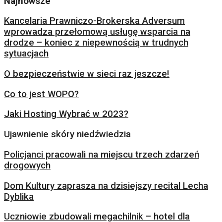
Najnowsze
Kancelaria Prawniczo-Brokerska Adversum
wprowadza przełomową usługę wsparcia na
drodze – koniec z niepewnością w trudnych
sytuacjach
O bezpieczeństwie w sieci raz jeszcze!
Co to jest WOPO?
Jaki Hosting Wybrać w 2023?
Ujawnienie skóry niedźwiedzia
Policjanci pracowali na miejscu trzech zdarzeń
drogowych
Dom Kultury zaprasza na dzisiejszy recital Lecha
Dyblika
Uczniowie zbudowali megachilnik – hotel dla