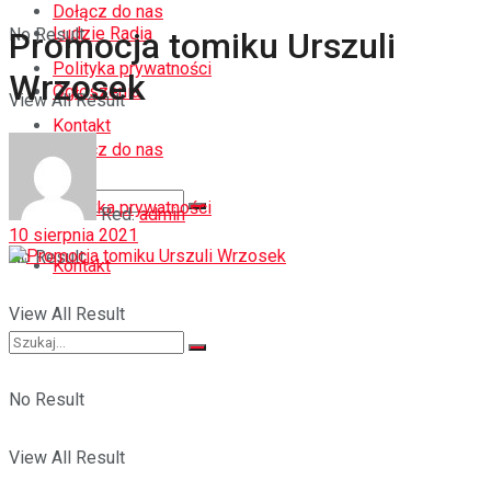
Dołącz do nas
Ludzie Radia
No Result
Promocja tomiku Urszuli
Polityka prywatności
Wrzosek
Ogłoszenia
View All Result
Kontakt
Dołącz do nas
Polityka prywatności
Red.
admin
10 sierpnia 2021
No Result
Kontakt
View All Result
No Result
View All Result