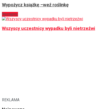
Wypożycz książkę –weź roślinkę
Następny
Wszyscy uczestnicy wypadku byli nietrzeźwi
REKLAMA