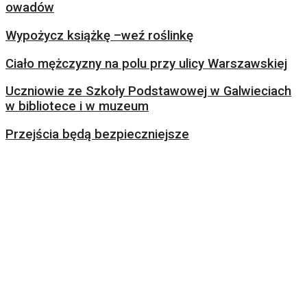
owadów
Wypożycz książkę –weź roślinkę
Ciało mężczyzny na polu przy ulicy Warszawskiej
Uczniowie ze Szkoły Podstawowej w Galwieciach
w bibliotece i w muzeum
Przejścia będą bezpieczniejsze