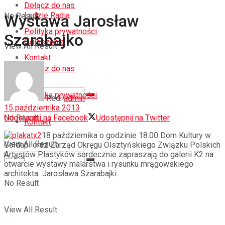
Dołącz do nas
Ludzie Radia
No Result
Wystawa Jarosław
Polityka prywatności
Szarabajko
Ogłoszenia
View All Result
Kontakt
Dołącz do nas
Polityka prywatności
Red.
admin
15 października 2013
Udostępnij na Facebook
Udostępnij na Twitter
No Result
Kontakt
18 października o godzinie 18.00 Dom Kultury w
View All Result
Gołdapi oraz Zarząd Okręgu Olsztyńskiego Związku Polskich
Artystów Plastyków serdecznie zapraszają do galerii K2 na
otwarcie wystawy malarstwa i rysunku mrągowskiego
architekta Jarosława Szarabajki.
No Result
View All Result