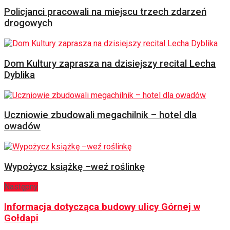
Policjanci pracowali na miejscu trzech zdarzeń
drogowych
Dom Kultury zaprasza na dzisiejszy recital Lecha
Dyblika
Uczniowie zbudowali megachilnik – hotel dla
owadów
Wypożycz książkę –weź roślinkę
Następny
Informacja dotycząca budowy ulicy Górnej w
Gołdapi