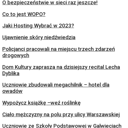
O bezpieczeństwie w sieci raz jeszcze!
Co to jest WOPO?
Jaki Hosting Wybrać w 2023?
Ujawnienie skóry niedźwiedzia
Policjanci pracowali na miejscu trzech zdarzeń
drogowych
Dom Kultury zaprasza na dzisiejszy recital Lecha
Dyblika
Uczniowie zbudowali megachilnik – hotel dla
owadów
Wypożycz książkę –weź roślinkę
Ciało mężczyzny na polu przy ulicy Warszawskiej
Uczniowie ze Szkoły Podstawowej w Galwieciach