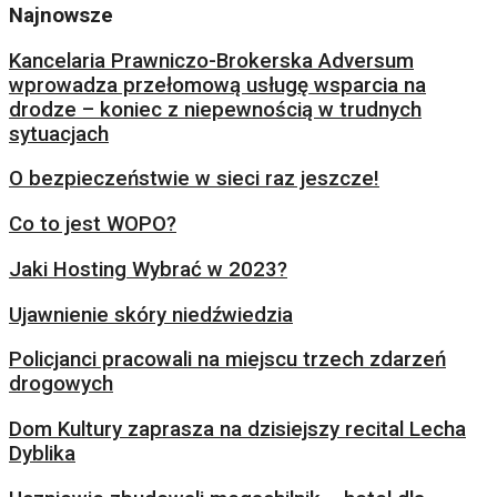
Najnowsze
Kancelaria Prawniczo-Brokerska Adversum
wprowadza przełomową usługę wsparcia na
drodze – koniec z niepewnością w trudnych
sytuacjach
O bezpieczeństwie w sieci raz jeszcze!
Co to jest WOPO?
Jaki Hosting Wybrać w 2023?
Ujawnienie skóry niedźwiedzia
Policjanci pracowali na miejscu trzech zdarzeń
drogowych
Dom Kultury zaprasza na dzisiejszy recital Lecha
Dyblika