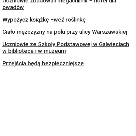
Uczniowie zbudowali megachilnik – hotel dla
owadów
Wypożycz książkę –weź roślinkę
Ciało mężczyzny na polu przy ulicy Warszawskiej
Uczniowie ze Szkoły Podstawowej w Galwieciach
w bibliotece i w muzeum
Przejścia będą bezpieczniejsze