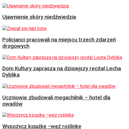
Ujawnienie skóry niedźwiedzia
Policjanci pracowali na miejscu trzech zdarzeń
drogowych
Dom Kultury zaprasza na dzisiejszy recital Lecha
Dyblika
Uczniowie zbudowali megachilnik – hotel dla
owadów
Wypożycz książkę –weź roślinkę