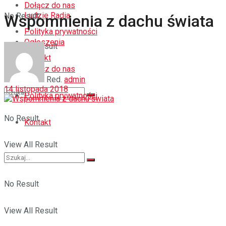
Dołącz do nas
Ludzie Radia
No Result
Wspomnienia z dachu świata
Polityka prywatności
Ogłoszenia
View All Result
Kontakt
Dołącz do nas
Red.
admin
14 listopada 2018
Polityka prywatności
No Result
Kontakt
View All Result
No Result
View All Result