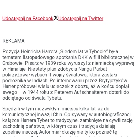
Udostępnij na Facebook
Udostępnij na Twitter
REKLAMA
Pozycja Heinricha Harrera „Siedem lat w Tybecie” była
tematem listopadowego spotkania DKK w filii bibliotecznej w
Grabowie. Pisarz w 1939 roku wyruszył z niemiecką wyprawą
w Himalaje. Niestety plan zdobycia Nanga Parbat
pokrzyżował wybuch II wojny światowej, która zastała
podróżnika w Indiach. Po internowaniu przez Brytyjczyków
Harrer próbował wielu ucieczek z obozu, aż w końcu dopiął
swego – w 1944 roku z Peterem Aufschnaiterem dotarli do
odciętego
od świata Tybetu.
Spędzili w tym niezwykłym miejscu kilka lat, aż do
komunistycznej inwazji Chin. Opisywany w autobiograficznej
książce Harrera Tybet to tradycyjne, zamknięte na cywilizację
zachodnią państwo, w którym czas i tradycja działają
zupełnie inaczej. Autor miał okazję nie tylko poznać tę