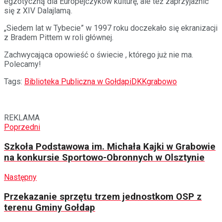
egzotyczną dla Europejczyków kulturę, ale też zaprzyjaźnić
się z XIV Dalajlamą.
„Siedem lat w Tybecie” w 1997 roku doczekało się ekranizacji
z Bradem Pittem w roli głównej.
Zachwycająca opowieść o świecie , którego już nie ma.
Polecamy!
Tags:
Biblioteka Publiczna w Gołdapi
DKK
grabowo
REKLAMA
Poprzedni
Szkoła Podstawowa im. Michała Kajki w Grabowie
na konkursie Sportowo-Obronnych w Olsztynie
Następny
Przekazanie sprzętu trzem jednostkom OSP z
terenu Gminy Gołdap