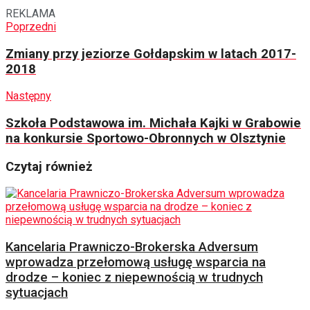
REKLAMA
Poprzedni
Zmiany przy jeziorze Gołdapskim w latach 2017-
2018
Następny
Szkoła Podstawowa im. Michała Kajki w Grabowie
na konkursie Sportowo-Obronnych w Olsztynie
Czytaj również
Kancelaria Prawniczo-Brokerska Adversum
wprowadza przełomową usługę wsparcia na
drodze – koniec z niepewnością w trudnych
sytuacjach