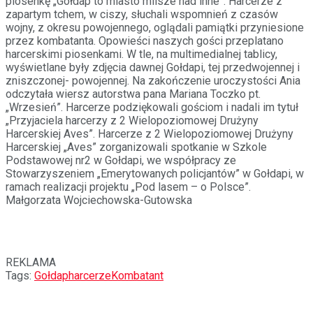
piosenkę „Gołdap to miasto milsze nad inne”. Harcerze z
zapartym tchem, w ciszy, słuchali wspomnień z czasów
wojny, z okresu powojennego, oglądali pamiątki przyniesione
przez kombatanta. Opowieści naszych gości przeplatano
harcerskimi piosenkami. W tle, na multimedialnej tablicy,
wyświetlane były zdjęcia dawnej Gołdapi, tej przedwojennej i
zniszczonej- powojennej. Na zakończenie uroczystości Ania
odczytała wiersz autorstwa pana Mariana Toczko pt.
„Wrzesień”. Harcerze podziękowali gościom i nadali im tytuł
„Przyjaciela harcerzy z 2 Wielopoziomowej Drużyny
Harcerskiej Aves”. Harcerze z 2 Wielop
oziomowej Drużyny
Harcerskiej „Aves” zorganizowali spotkanie w Szkole
Podstawowej nr2 w Gołdapi, we współpracy ze
Stowarzyszeniem „Emerytowanych policjantów” w Gołdapi, w
ramach realizacji projektu „Pod lasem – o Polsce”.
Małgorzata Wojciechowsk
a-Gutowska
REKLAMA
Tags:
Gołdap
harcerze
Kombatant