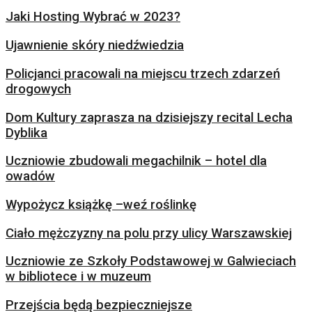
Jaki Hosting Wybrać w 2023?
Ujawnienie skóry niedźwiedzia
Policjanci pracowali na miejscu trzech zdarzeń
drogowych
Dom Kultury zaprasza na dzisiejszy recital Lecha
Dyblika
Uczniowie zbudowali megachilnik – hotel dla
owadów
Wypożycz książkę –weź roślinkę
Ciało mężczyzny na polu przy ulicy Warszawskiej
Uczniowie ze Szkoły Podstawowej w Galwieciach
w bibliotece i w muzeum
Przejścia będą bezpieczniejsze