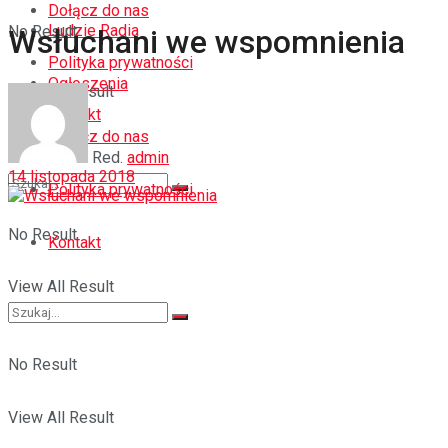
Dołącz do nas
Ludzie Radia
No Result
Wsłuchani we wspomnienia
Polityka prywatności
Ogłoszenia
View All Result
Kontakt
Dołącz do nas
Red.
admin
14 listopada 2018
Polityka prywatności
No Result
Kontakt
View All Result
No Result
View All Result