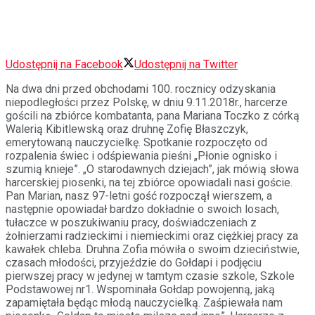
Udostępnij na Facebook
Udostępnij na Twitter
Na dwa dni przed obchodami 100. rocznicy odzyskania
niepodległości przez Polskę, w dniu 9.11.2018r., harcerze
gościli na zbiórce kombatanta, pana Mariana Toczko z córką
Walerią Kibitlewską oraz druhnę Zofię Błaszczyk,
emerytowaną nauczycielkę. Spotkanie rozpoczęto od
rozpalenia świec i odśpiewania pieśni „Płonie ognisko i
szumią knieje”. „O starodawnych dziejach”, jak mówią słowa
harcerskiej piosenki, na tej zbiórce opowiadali nasi goście.
Pan Marian,
nasz 97-letni gość rozpoczął wierszem, a
następnie opowiadał bardzo dokładnie o swoich losach,
tułaczce w poszukiwaniu pracy, doświadczeniach z
żołnierzami radzieckimi i niemieckimi oraz ciężkiej pracy za
kawałek chleba. Druhna Zofia mówiła o swoim dzieciństwie,
czasach młodości, przyjeździe do Gołdapi i podjęciu
pierwszej pracy w jedynej w tamtym czasie szkole, Szkole
Podstawowej nr1. Wspominała Gołdap powojenną, jaką
zapamiętała będąc młodą nauczycielką. Zaśpiewała nam