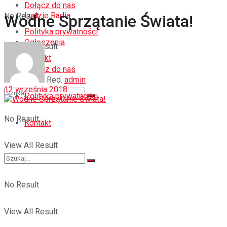
Dołącz do nas
Ludzie Radia
No Result
Wodne Sprzątanie Świata!
Polityka prywatności
Ogłoszenia
View All Result
Kontakt
Dołącz do nas
Red.
admin
12 września 2018
Polityka prywatności
No Result
Kontakt
View All Result
No Result
View All Result