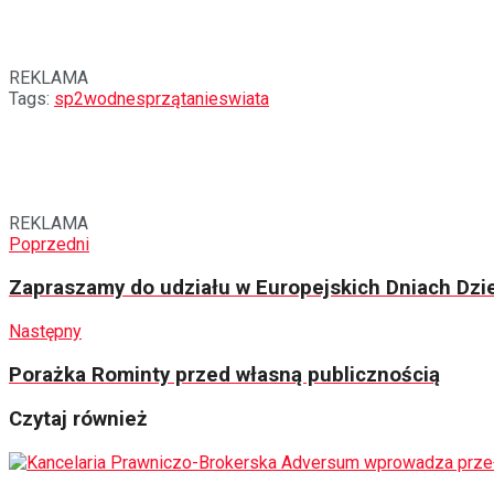
REKLAMA
Tags:
sp2
wodnesprzątanieswiata
REKLAMA
Poprzedni
Zapraszamy do udziału w Europejskich Dniach Dzie
Następny
Porażka Rominty przed własną publicznością
Czytaj również