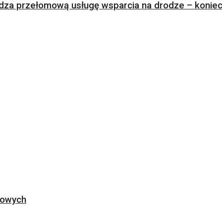
za przełomową usługę wsparcia na drodze – koniec 
ogowych