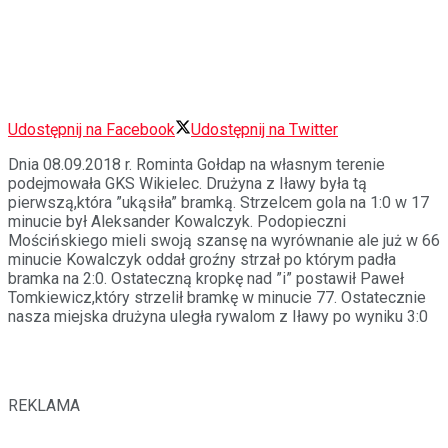
Udostępnij na Facebook
Udostępnij na Twitter
Dnia 08.09.2018 r. Rominta Gołdap na własnym terenie
podejmowała GKS Wikielec. Drużyna z Iławy była tą
pierwszą,która ”ukąsiła” bramką. Strzelcem gola na 1:0 w 17
minucie był Aleksander Kowalczyk. Podopieczni
Mościńskiego mieli swoją szansę na wyrównanie ale już w 66
minucie Kowalczyk oddał groźny strzał po którym padła
bramka na 2:0. Ostateczną kropkę nad ”i” postawił Paweł
Tomkiewicz,który strzelił bramkę w minucie 77. Ostatecznie
nasza miejska drużyna uległa rywalom z Iławy po wyniku 3:0
REKLAMA