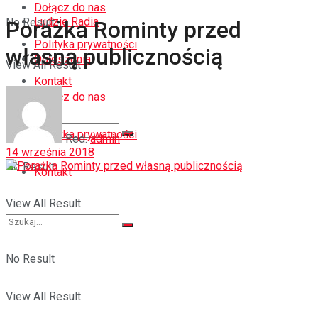
Dołącz do nas
Ludzie Radia
No Result
Porażka Rominty przed
Polityka prywatności
własną publicznością
Ogłoszenia
View All Result
Kontakt
Dołącz do nas
Polityka prywatności
Red.
admin
14 września 2018
No Result
Kontakt
View All Result
No Result
View All Result