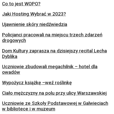
Co to jest WOPO?
Jaki Hosting Wybrać w 2023?
Ujawnienie skóry niedźwiedzia
Policjanci pracowali na miejscu trzech zdarzeń
drogowych
Dom Kultury zaprasza na dzisiejszy recital Lecha
Dyblika
Uczniowie zbudowali megachilnik – hotel dla
owadów
Wypożycz książkę –weź roślinkę
Ciało mężczyzny na polu przy ulicy Warszawskiej
Uczniowie ze Szkoły Podstawowej w Galwieciach
w bibliotece i w muzeum