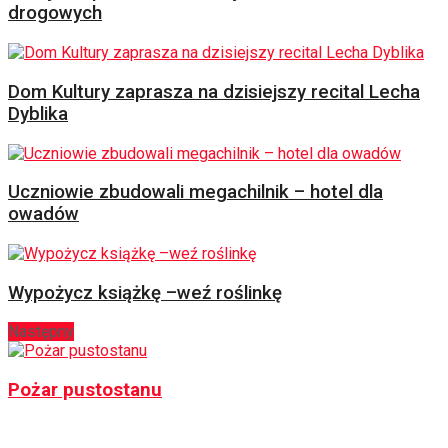
drogowych
Dom Kultury zaprasza na dzisiejszy recital Lecha
Dyblika
Uczniowie zbudowali megachilnik – hotel dla
owadów
Wypożycz książkę –weź roślinkę
Następny
Pożar pustostanu