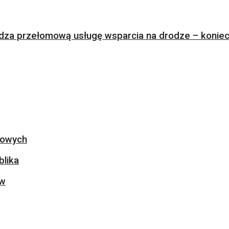
za przełomową usługę wsparcia na drodze – koniec 
ogowych
blika
ów