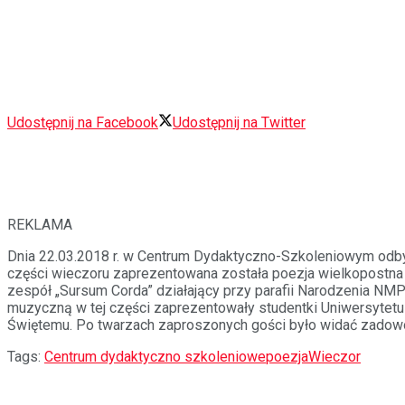
Udostępnij na Facebook
Udostępnij na Twitter
REKLAMA
Dnia 22.03.2018 r. w Centrum Dydaktyczno-Szkoleniowym odbył 
części wieczoru zaprezentowana została poezja wielkopostna 
zespół „Sursum Corda” działający przy parafii Narodzenia NMP
muzyczną w tej części zaprezentowały studentki Uniwersytetu
Świętemu. Po twarzach zaproszonych gości było widać zadowo
Tags:
Centrum dydaktyczno szkoleniowe
poezja
Wieczor