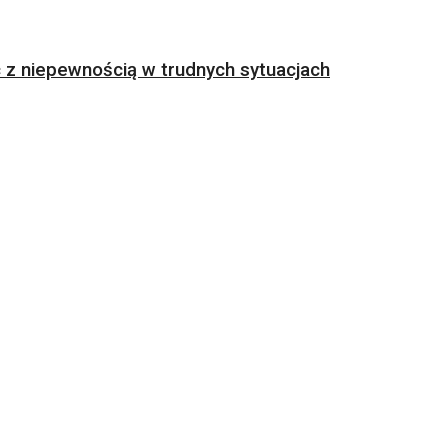
z niepewnością w trudnych sytuacjach