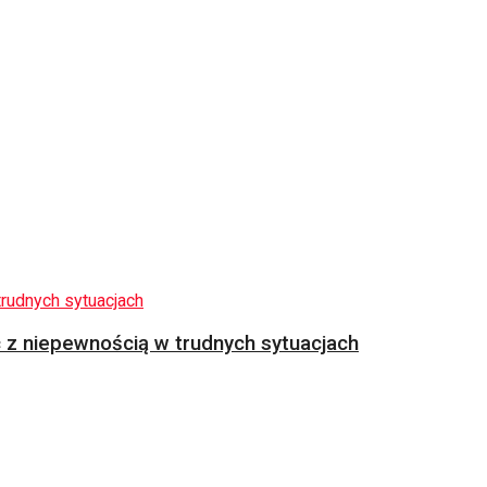
z niepewnością w trudnych sytuacjach