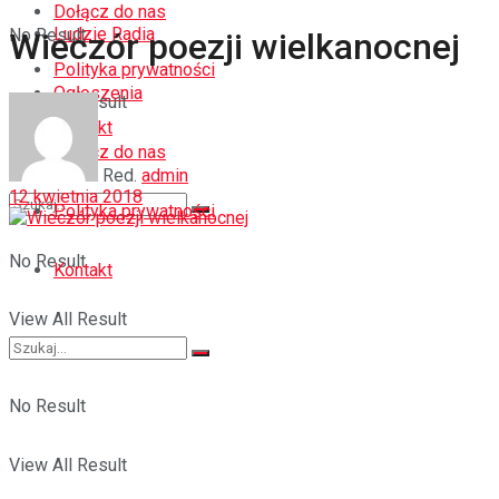
Dołącz do nas
Ludzie Radia
No Result
Wieczór poezji wielkanocnej
Polityka prywatności
Ogłoszenia
View All Result
Kontakt
Dołącz do nas
Red.
admin
12 kwietnia 2018
Polityka prywatności
No Result
Kontakt
View All Result
No Result
View All Result