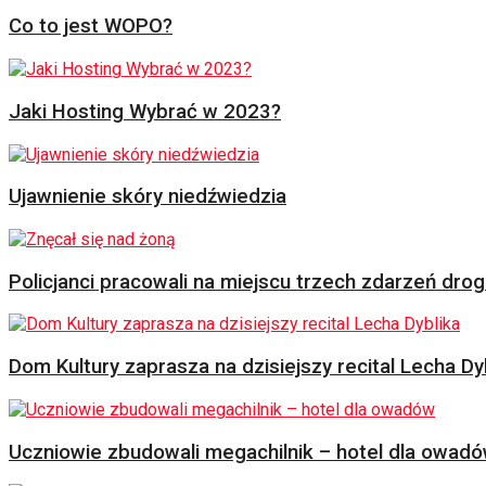
Co to jest WOPO?
Jaki Hosting Wybrać w 2023?
Ujawnienie skóry niedźwiedzia
Policjanci pracowali na miejscu trzech zdarzeń dr
Dom Kultury zaprasza na dzisiejszy recital Lecha Dy
Uczniowie zbudowali megachilnik – hotel dla owad