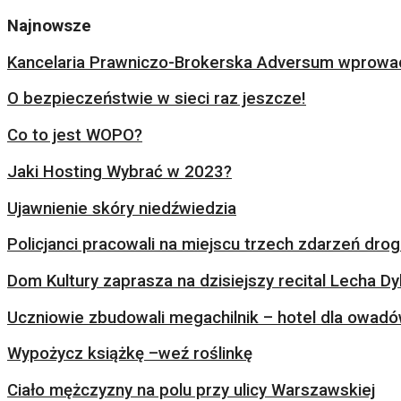
Najnowsze
Kancelaria Prawniczo-Brokerska Adversum wprowad
O bezpieczeństwie w sieci raz jeszcze!
Co to jest WOPO?
Jaki Hosting Wybrać w 2023?
Ujawnienie skóry niedźwiedzia
Policjanci pracowali na miejscu trzech zdarzeń dr
Dom Kultury zaprasza na dzisiejszy recital Lecha Dy
Uczniowie zbudowali megachilnik – hotel dla owad
Wypożycz książkę –weź roślinkę
Ciało mężczyzny na polu przy ulicy Warszawskiej