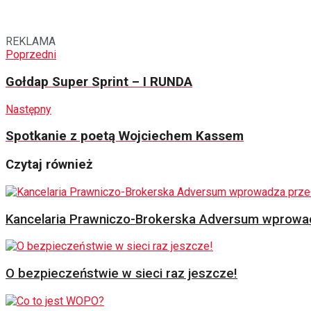
REKLAMA
Poprzedni
Gołdap Super Sprint – I RUNDA
Następny
Spotkanie z poetą Wojciechem Kassem
Czytaj również
Kancelaria Prawniczo-Brokerska Adversum wprowad
O bezpieczeństwie w sieci raz jeszcze!