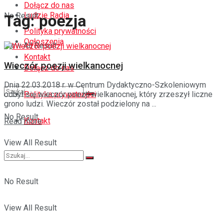
Dołącz do nas
Ludzie Radia
No Result
Tag:
poezja
Polityka prywatności
Ogłoszenia
View All Result
Kontakt
Wieczór poezji wielkanocnej
Dołącz do nas
Dnia 22.03.2018 r. w Centrum Dydaktyczno-Szkoleniowym
Polityka prywatności
odbył się wieczór poezji wielkanocnej, który zrzeszył liczne
grono ludzi. Wieczór został podzielony na ...
No Result
Kontakt
Details
Read more
View All Result
No Result
View All Result