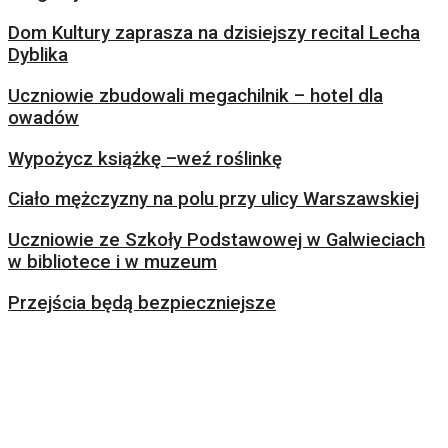
Dom Kultury zaprasza na dzisiejszy recital Lecha
Dyblika
Uczniowie zbudowali megachilnik – hotel dla
owadów
Wypożycz książkę –weź roślinkę
Ciało mężczyzny na polu przy ulicy Warszawskiej
Uczniowie ze Szkoły Podstawowej w Galwieciach
w bibliotece i w muzeum
Przejścia będą bezpieczniejsze