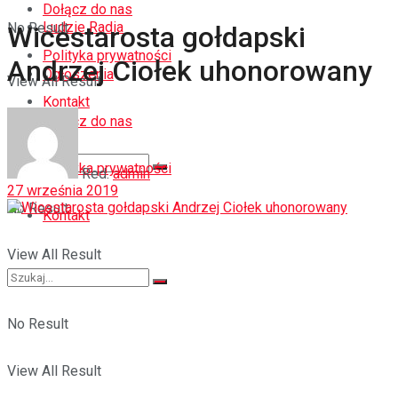
Dołącz do nas
Ludzie Radia
No Result
Wicestarosta gołdapski
Polityka prywatności
Andrzej Ciołek uhonorowany
Ogłoszenia
View All Result
Kontakt
Dołącz do nas
Polityka prywatności
Red.
admin
27 września 2019
No Result
Kontakt
View All Result
No Result
View All Result