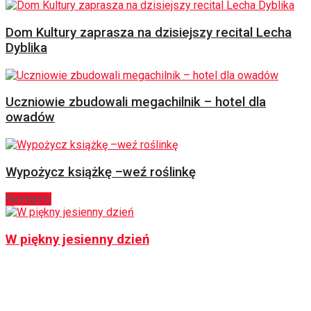
Dom Kultury zaprasza na dzisiejszy recital Lecha
Dyblika
Uczniowie zbudowali megachilnik – hotel dla
owadów
Wypożycz książkę –weź roślinkę
Następny
W piękny jesienny dzień