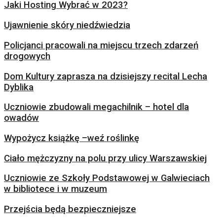
Jaki Hosting Wybrać w 2023?
Ujawnienie skóry niedźwiedzia
Policjanci pracowali na miejscu trzech zdarzeń
drogowych
Dom Kultury zaprasza na dzisiejszy recital Lecha
Dyblika
Uczniowie zbudowali megachilnik – hotel dla
owadów
Wypożycz książkę –weź roślinkę
Ciało mężczyzny na polu przy ulicy Warszawskiej
Uczniowie ze Szkoły Podstawowej w Galwieciach
w bibliotece i w muzeum
Przejścia będą bezpieczniejsze