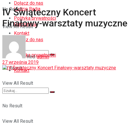
Dołącz do nas
Ludzie Radia
No Result
IV Świąteczny Koncert
Polityka prywatności
Finałowy-warsztaty muzyczne
Ogłoszenia
View All Result
Kontakt
Dołącz do nas
Polityka prywatności
Red.
admin
27 września 2019
No Result
Kontakt
View All Result
No Result
View All Result