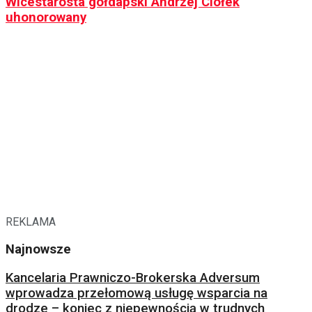
Wicestarosta gołdapski Andrzej Ciołek
uhonorowany
REKLAMA
Najnowsze
Kancelaria Prawniczo-Brokerska Adversum
wprowadza przełomową usługę wsparcia na
drodze – koniec z niepewnością w trudnych