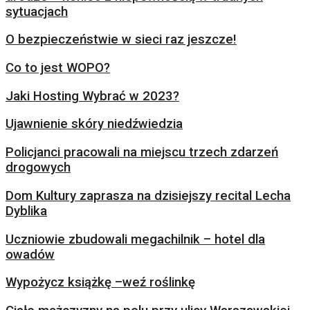
sytuacjach
O bezpieczeństwie w sieci raz jeszcze!
Co to jest WOPO?
Jaki Hosting Wybrać w 2023?
Ujawnienie skóry niedźwiedzia
Policjanci pracowali na miejscu trzech zdarzeń
drogowych
Dom Kultury zaprasza na dzisiejszy recital Lecha
Dyblika
Uczniowie zbudowali megachilnik – hotel dla
owadów
Wypożycz książkę –weź roślinkę