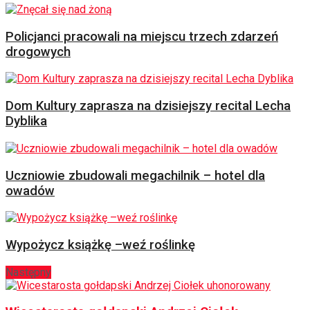
Policjanci pracowali na miejscu trzech zdarzeń
drogowych
Dom Kultury zaprasza na dzisiejszy recital Lecha
Dyblika
Uczniowie zbudowali megachilnik – hotel dla
owadów
Wypożycz książkę –weź roślinkę
Następny