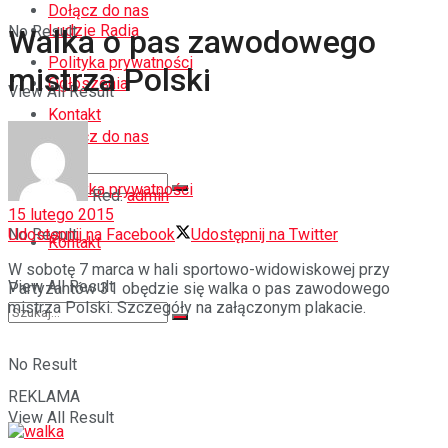
Dołącz do nas
Ludzie Radia
No Result
Walka o pas zawodowego
Polityka prywatności
mistrza Polski
Ogłoszenia
View All Result
Kontakt
Dołącz do nas
Polityka prywatności
Red.
admin
15 lutego 2015
Udostępnij na Facebook
Udostępnij na Twitter
No Result
Kontakt
W sobotę 7 marca w hali sportowo-widowiskowej przy
View All Result
Partyzantów 31 obędzie się walka o pas zawodowego
mistrza Polski. Szczegóły na załączonym plakacie.
No Result
REKLAMA
View All Result