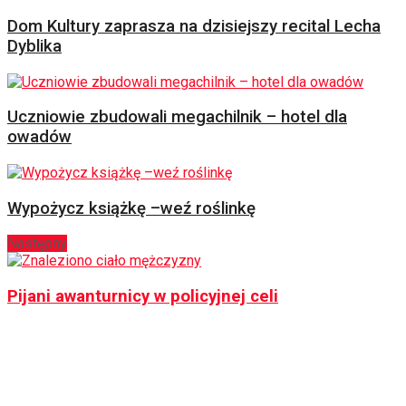
Dom Kultury zaprasza na dzisiejszy recital Lecha
Dyblika
Uczniowie zbudowali megachilnik – hotel dla
owadów
Wypożycz książkę –weź roślinkę
Następny
Pijani awanturnicy w policyjnej celi