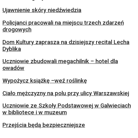
Ujawnienie skóry niedźwiedzia
Policjanci pracowali na miejscu trzech zdarzeń
drogowych
Dom Kultury zaprasza na dzisiejszy recital Lecha
Dyblika
Uczniowie zbudowali megachilnik – hotel dla
owadów
Wypożycz książkę –weź roślinkę
Ciało mężczyzny na polu przy ulicy Warszawskiej
Uczniowie ze Szkoły Podstawowej w Galwieciach
w bibliotece i w muzeum
Przejścia będą bezpieczniejsze