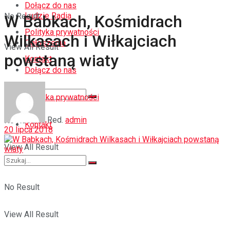
Dołącz do nas
Ludzie Radia
No Result
W Babkach, Kośmidrach
Polityka prywatności
Wilkasach i Wiłkajciach
Ogłoszenia
View All Result
powstaną wiaty
Kontakt
Dołącz do nas
Polityka prywatności
Red.
admin
No Result
Kontakt
20 lipca 2018
View All Result
No Result
View All Result