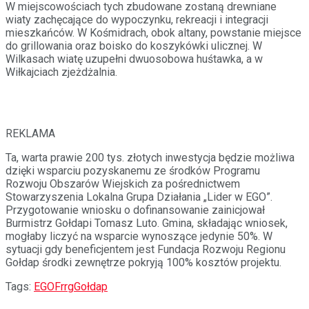
W miejscowościach tych zbudowane zostaną drewniane
wiaty zachęcające do wypoczynku, rekreacji i integracji
mieszkańców. W Kośmidrach, obok altany, powstanie miejsce
do grillowania oraz boisko do koszykówki ulicznej. W
Wilkasach wiatę uzupełni dwuosobowa huśtawka, a w
Wiłkajciach zjeżdżalnia.
REKLAMA
Ta, warta prawie 200 tys. złotych inwestycja będzie możliwa
dzięki wsparciu pozyskanemu ze środków Programu
Rozwoju Obszarów Wiejskich za pośrednictwem
Stowarzyszenia Lokalna Grupa Działania „Lider w EGO”.
Przygotowanie wniosku o dofinansowanie zainicjował
Burmistrz Gołdapi Tomasz Luto. Gmina, składając wniosek,
mogłaby liczyć na wsparcie wynoszące jedynie 50%. W
sytuacji gdy beneficjentem jest Fundacja Rozwoju Regionu
Gołdap środki zewnętrze pokryją 100% kosztów projektu.
Tags:
EGO
Frrg
Gołdap