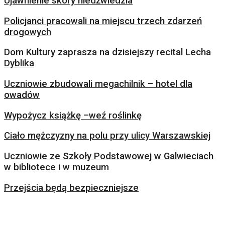
Ujawnienie skóry niedźwiedzia
Policjanci pracowali na miejscu trzech zdarzeń
drogowych
Dom Kultury zaprasza na dzisiejszy recital Lecha
Dyblika
Uczniowie zbudowali megachilnik – hotel dla
owadów
Wypożycz książkę –weź roślinkę
Ciało mężczyzny na polu przy ulicy Warszawskiej
Uczniowie ze Szkoły Podstawowej w Galwieciach
w bibliotece i w muzeum
Przejścia będą bezpieczniejsze