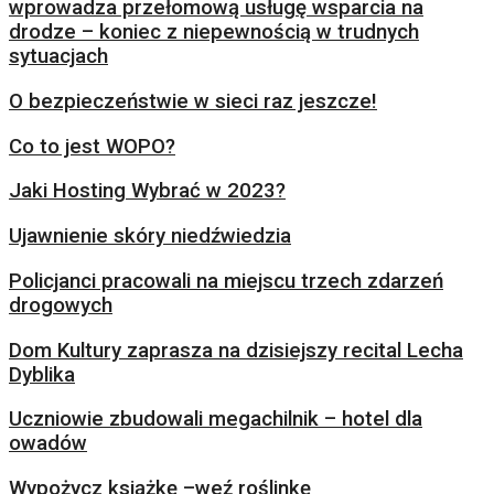
wprowadza przełomową usługę wsparcia na
drodze – koniec z niepewnością w trudnych
sytuacjach
O bezpieczeństwie w sieci raz jeszcze!
Co to jest WOPO?
Jaki Hosting Wybrać w 2023?
Ujawnienie skóry niedźwiedzia
Policjanci pracowali na miejscu trzech zdarzeń
drogowych
Dom Kultury zaprasza na dzisiejszy recital Lecha
Dyblika
Uczniowie zbudowali megachilnik – hotel dla
owadów
Wypożycz książkę –weź roślinkę