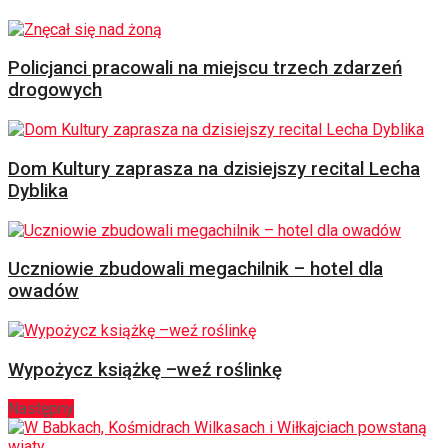
Policjanci pracowali na miejscu trzech zdarzeń
drogowych
Dom Kultury zaprasza na dzisiejszy recital Lecha
Dyblika
Uczniowie zbudowali megachilnik – hotel dla
owadów
Wypożycz książkę –weź roślinkę
Następny