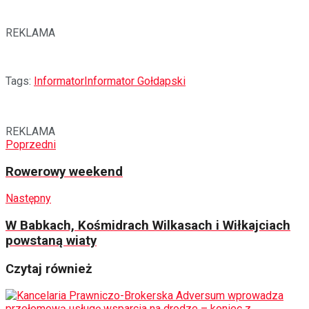
REKLAMA
Tags:
Informator
Informator Gołdapski
REKLAMA
Poprzedni
Rowerowy weekend
Następny
W Babkach, Kośmidrach Wilkasach i Wiłkajciach
powstaną wiaty
Czytaj również