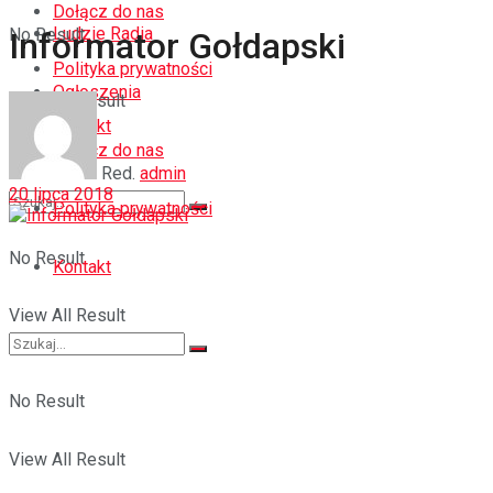
Dołącz do nas
Ludzie Radia
No Result
Informator Gołdapski
Polityka prywatności
Ogłoszenia
View All Result
Kontakt
Dołącz do nas
Red.
admin
20 lipca 2018
Polityka prywatności
No Result
Kontakt
View All Result
No Result
View All Result