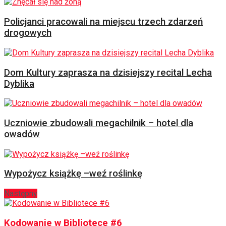
Policjanci pracowali na miejscu trzech zdarzeń
drogowych
Dom Kultury zaprasza na dzisiejszy recital Lecha
Dyblika
Uczniowie zbudowali megachilnik – hotel dla
owadów
Wypożycz książkę –weź roślinkę
Następny
Kodowanie w Bibliotece #6