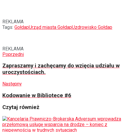
REKLAMA
Tags:
Gołdap
Urząd miasta Gołdap
Uzdrowisko Gołdap
REKLAMA
Poprzedni
Zapraszamy i zachęcamy do wzięcia udziału w
uroczystościach.
Następny
Kodowanie w Bibliotece #6
Czytaj również