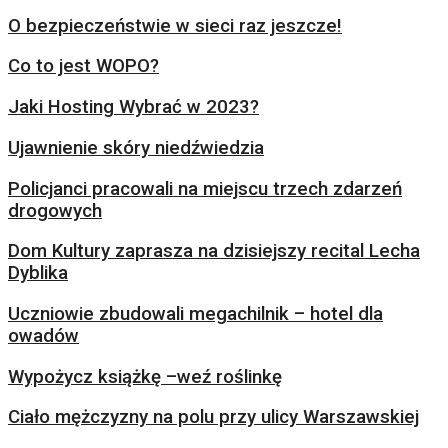
O bezpieczeństwie w sieci raz jeszcze!
Co to jest WOPO?
Jaki Hosting Wybrać w 2023?
Ujawnienie skóry niedźwiedzia
Policjanci pracowali na miejscu trzech zdarzeń
drogowych
Dom Kultury zaprasza na dzisiejszy recital Lecha
Dyblika
Uczniowie zbudowali megachilnik – hotel dla
owadów
Wypożycz książkę –weź roślinkę
Ciało mężczyzny na polu przy ulicy Warszawskiej