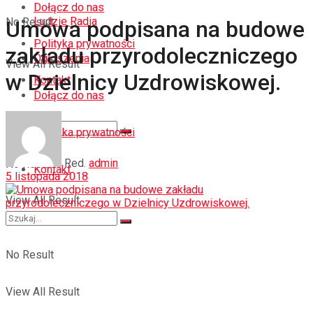
Dołącz do nas
Ludzie Radia
No Result
Umowa podpisana na budowe
Polityka prywatności
zakładu przyrodoleczniczego
Ogłoszenia
View All Result
w Dzielnicy Uzdrowiskowej.
Kontakt
Dołącz do nas
Polityka prywatności
Red.
admin
No Result
Kontakt
5 listopada 2018
View All Result
No Result
View All Result