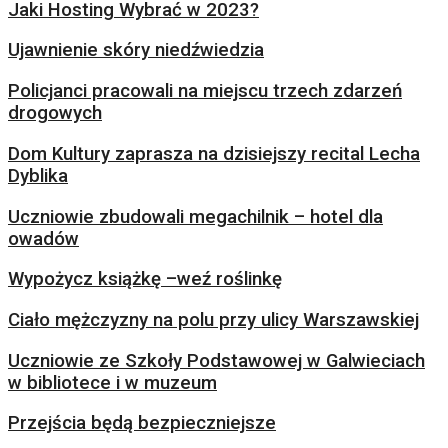
Jaki Hosting Wybrać w 2023?
Ujawnienie skóry niedźwiedzia
Policjanci pracowali na miejscu trzech zdarzeń
drogowych
Dom Kultury zaprasza na dzisiejszy recital Lecha
Dyblika
Uczniowie zbudowali megachilnik – hotel dla
owadów
Wypożycz książkę –weź roślinkę
Ciało mężczyzny na polu przy ulicy Warszawskiej
Uczniowie ze Szkoły Podstawowej w Galwieciach
w bibliotece i w muzeum
Przejścia będą bezpieczniejsze