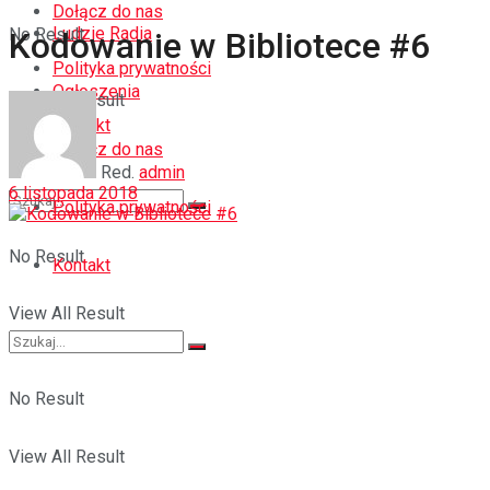
Dołącz do nas
Ludzie Radia
No Result
Kodowanie w Bibliotece #6
Polityka prywatności
Ogłoszenia
View All Result
Kontakt
Dołącz do nas
Red.
admin
6 listopada 2018
Polityka prywatności
No Result
Kontakt
View All Result
No Result
View All Result