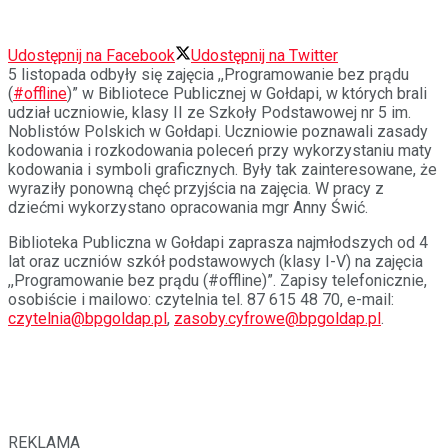
Udostępnij na Facebook
Udostępnij na Twitter
5 listopada odbyły się zajęcia ,,Programowanie bez prądu
(
#
offline
)” w Bibliotece Publicznej w Gołdapi, w których brali
udział uczniowie, klasy II ze Szkoły Podstawowej nr 5 im.
Noblistów Polskich w Gołdapi. Uczniowie poznawali zasady
kodowania i rozkodowania poleceń przy wykorzystaniu maty
kodowania i symboli graficznych. Były tak zainteresowane, że
wyraziły ponowną chęć przyjścia na zajęcia. W pracy z
dziećmi wykorzystano opracowania mgr Anny Świć.
Biblioteka Publiczna w Gołdapi zaprasza najmłodszych od 4
lat oraz uczniów szkół podstawowych (klasy I-V) na zajęcia
,,Programowanie bez prądu (#offline)”. Zapisy telefonicznie,
osobiście i mailowo: czytelnia tel. 87 615 48 70, e-mail:
czytelnia@bpgoldap.pl
,
zasoby.cyfrowe@bpgoldap.pl
.
REKLAMA