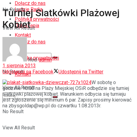
Dołącz do nas
Ludzie Radia
No Result
Turniej Siatkówki Plażowej
Polityka prywatności
Kobiet
Ogłoszenia
View All Result
Kontakt
Dołącz do nas
Polityka prywatności
Red.
admin
1 sierpnia 2013
Udostępnij na Facebook
Udostępnij na Twitter
No Result
Kontakt
W sobotę o
View All Result
godzinie 10:00 na Plaży Miejskiej OSiR odbędzie się turniej
siatkówki plażowej kobiet. Warunkiem odbycia się turnieju
jest zgłoszenie się minimum 6 par. Zapisy prosimy kierować
na zbysgoldap@wp.pl do czwartku 1.08.2013r.
No Result
View All Result