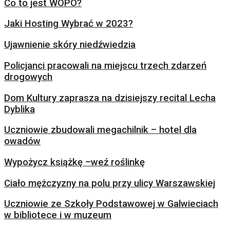
Co to jest WOPO?
Jaki Hosting Wybrać w 2023?
Ujawnienie skóry niedźwiedzia
Policjanci pracowali na miejscu trzech zdarzeń
drogowych
Dom Kultury zaprasza na dzisiejszy recital Lecha
Dyblika
Uczniowie zbudowali megachilnik – hotel dla
owadów
Wypożycz książkę –weź roślinkę
Ciało mężczyzny na polu przy ulicy Warszawskiej
Uczniowie ze Szkoły Podstawowej w Galwieciach
w bibliotece i w muzeum