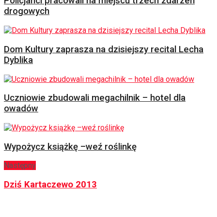
Policjanci pracowali na miejscu trzech zdarzeń
drogowych
Dom Kultury zaprasza na dzisiejszy recital Lecha
Dyblika
Uczniowie zbudowali megachilnik – hotel dla
owadów
Wypożycz książkę –weź roślinkę
Następny
Dziś Kartaczewo 2013