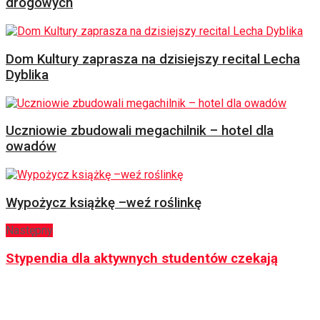
drogowych
Dom Kultury zaprasza na dzisiejszy recital Lecha
Dyblika
Uczniowie zbudowali megachilnik – hotel dla
owadów
Wypożycz książkę –weź roślinkę
Następny
Stypendia dla aktywnych studentów czekają