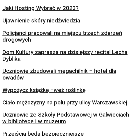
Jaki Hosting Wybrać w 2023?
Ujawnienie skóry niedźwiedzia
Policjanci pracowali na miejscu trzech zdarzeń
drogowych
Dom Kultury zaprasza na dzisiejszy recital Lecha
Dyblika
Uczniowie zbudowali megachilnik – hotel dla
owadów
Wypożycz książkę –weź roślinkę
Ciało mężczyzny na polu przy ulicy Warszawskiej
Uczniowie ze Szkoły Podstawowej w Galwieciach
w bibliotece i w muzeum
Przejścia będą bezpieczniejsze