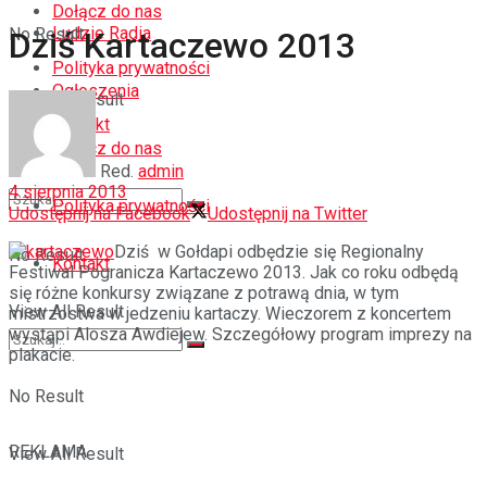
Dołącz do nas
Ludzie Radia
No Result
Dziś Kartaczewo 2013
Polityka prywatności
Ogłoszenia
View All Result
Kontakt
Dołącz do nas
Red.
admin
4 sierpnia 2013
Polityka prywatności
Udostępnij na Facebook
Udostępnij na Twitter
Dziś w Gołdapi odbędzie się Regionalny
No Result
Kontakt
Festiwal Pogranicza Kartaczewo 2013. Jak co roku odbędą
się różne konkursy związane z potrawą dnia, w tym
View All Result
mistrzostwa w jedzeniu kartaczy. Wieczorem z koncertem
wystąpi Alosza Awdiejew. Szczegółowy program imprezy na
plakacie.
No Result
REKLAMA
View All Result