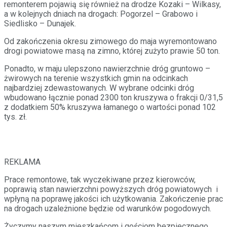
remonterem pojawią się również na drodze Kozaki – Wilkasy,
a w kolejnych dniach na drogach: Pogorzel – Grabowo i
Siedlisko – Dunajek.
Od zakończenia okresu zimowego do maja wyremontowano
drogi powiatowe masą na zimno, której zużyto prawie 50 ton.
Ponadto, w maju ulepszono nawierzchnie dróg gruntowo –
żwirowych na terenie wszystkich gmin na odcinkach
najbardziej zdewastowanych. W wybrane odcinki dróg
wbudowano łącznie ponad 2300 ton kruszywa o frakcji 0/31,5
z dodatkiem 50% kruszywa łamanego o wartości ponad 102
tys. zł.
REKLAMA
Prace remontowe, tak wyczekiwane przez kierowców,
poprawią stan nawierzchni powyższych dróg powiatowych i
wpłyną na poprawę jakości ich użytkowania. Zakończenie prac
na drogach uzależnione będzie od warunków pogodowych.
Życzymy naszym mieszkańcom i gościom bezpiecznego