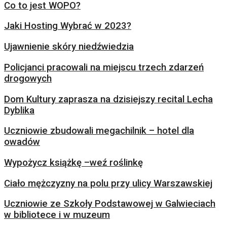
Co to jest WOPO?
Jaki Hosting Wybrać w 2023?
Ujawnienie skóry niedźwiedzia
Policjanci pracowali na miejscu trzech zdarzeń
drogowych
Dom Kultury zaprasza na dzisiejszy recital Lecha
Dyblika
Uczniowie zbudowali megachilnik – hotel dla
owadów
Wypożycz książkę –weź roślinkę
Ciało mężczyzny na polu przy ulicy Warszawskiej
Uczniowie ze Szkoły Podstawowej w Galwieciach
w bibliotece i w muzeum