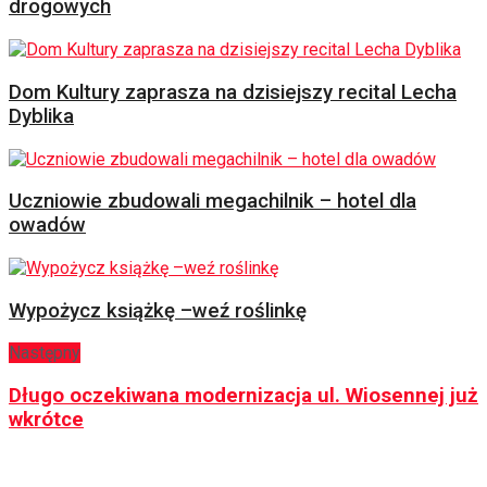
drogowych
Dom Kultury zaprasza na dzisiejszy recital Lecha
Dyblika
Uczniowie zbudowali megachilnik – hotel dla
owadów
Wypożycz książkę –weź roślinkę
Następny
Długo oczekiwana modernizacja ul. Wiosennej już
wkrótce