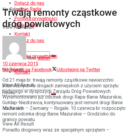
Dołącz do nas
Ludzie Radia
No Result
Trwają remonty cząstkowe
Polityka prywatności
dróg powiatowych
Ogłoszenia
View All Result
Kontakt
Dołącz do nas
Polityka prywatności
Red.
admin
10 czerwca 2015
Udostępnij na Facebook
Udostępnij na Twitter
No Result
Kontakt
Od 21 maja br. trwają remonty cząstkowe nawierzchni
View All Result
bitumicznych na drogach zamiejskich z użyciem sprzętu
będącego w dyspozycji Zarządu Dróg Powiatowych.
Wyremontowano już odcinek drogi Rapa-Banie Mazurskie,
Gołdap-Niedrzwica, kontynuowany jest remont drogi Banie
Mazurskie – Ziemiany – Rogale. 10 czerwca br. rozpoczęto
No Result
remont odcinka drogi Banie Mazurskie – Grodzisko do
granicy powiatu.
View All Result
Ponadto drogowcy wraz ze specjalnym sprzętem –