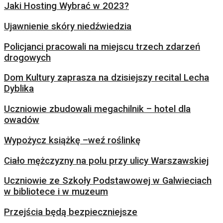
Jaki Hosting Wybrać w 2023?
Ujawnienie skóry niedźwiedzia
Policjanci pracowali na miejscu trzech zdarzeń
drogowych
Dom Kultury zaprasza na dzisiejszy recital Lecha
Dyblika
Uczniowie zbudowali megachilnik – hotel dla
owadów
Wypożycz książkę –weź roślinkę
Ciało mężczyzny na polu przy ulicy Warszawskiej
Uczniowie ze Szkoły Podstawowej w Galwieciach
w bibliotece i w muzeum
Przejścia będą bezpieczniejsze