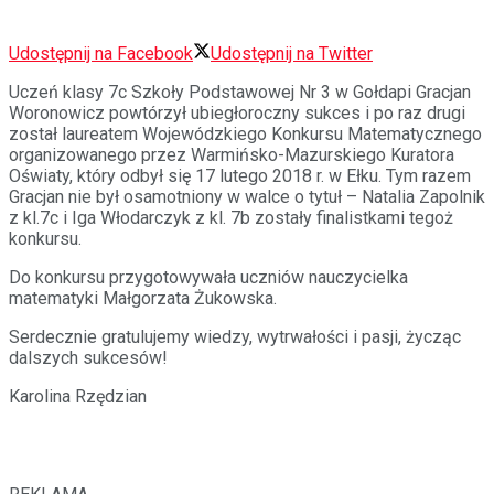
Udostępnij na Facebook
Udostępnij na Twitter
Uczeń klasy 7c Szkoły Podstawowej Nr 3 w Gołdapi Gracjan
Woronowicz powtórzył ubiegłoroczny sukces i po raz drugi
został laureatem Wojewódzkiego Konkursu Matematycznego
organizowanego przez Warmińsko-Mazurskiego Kuratora
Oświaty, który odbył się 17 lutego 2018 r. w Ełku. Tym razem
Gracjan nie był osamotniony w walce o tytuł – Natalia Zapolnik
z kl.7c i Iga Włodarczyk z kl. 7b zostały finalistkami tegoż
konkursu.
Do konkursu przygotowywała
uczniów nauczycielka
matematyki Małgorzata Żukowska.
Serdecznie gratulujemy wiedzy, wytrwałości i pasji, życząc
dalszych sukcesów!
Karolina Rzędzian