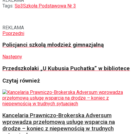
REKLAMA
Tags:
Sp3
Szkoła Podstawowa Nr 3
REKLAMA
Poprzedni
Policjanci szkolą młodzież gimnazjalną
Następny
Przedszkolaki „U Kubusia Puchatka” w bibliotece
Czytaj również
Kancelaria Prawniczo-Brokerska Adversum
wprowadza przełomową usługę wsparcia na
drodze – koniec z niepewnością w trudnych