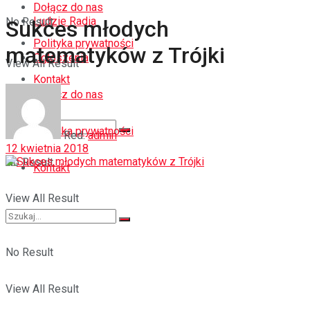
Dołącz do nas
Ludzie Radia
No Result
Sukces młodych
Polityka prywatności
matematyków z Trójki
Ogłoszenia
View All Result
Kontakt
Dołącz do nas
Polityka prywatności
Red.
admin
12 kwietnia 2018
No Result
Kontakt
View All Result
No Result
View All Result