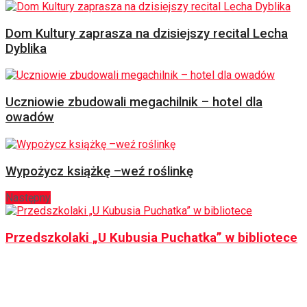
Dom Kultury zaprasza na dzisiejszy recital Lecha
Dyblika
Uczniowie zbudowali megachilnik – hotel dla
owadów
Wypożycz książkę –weź roślinkę
Następny
Przedszkolaki „U Kubusia Puchatka” w bibliotece