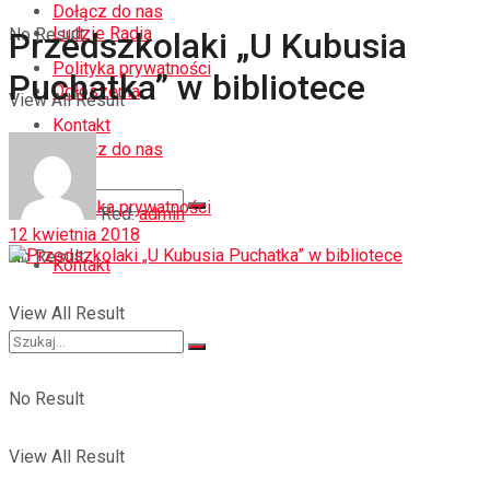
Dołącz do nas
Ludzie Radia
No Result
Przedszkolaki „U Kubusia
Polityka prywatności
Puchatka” w bibliotece
Ogłoszenia
View All Result
Kontakt
Dołącz do nas
Polityka prywatności
Red.
admin
12 kwietnia 2018
No Result
Kontakt
View All Result
No Result
View All Result