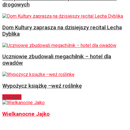
drogowych
Dom Kultury zaprasza na dzisiejszy recital Lecha
Dyblika
Uczniowie zbudowali megachilnik – hotel dla
owadów
Wypożycz książkę –weź roślinkę
Następny
Wielkanocne Jajko