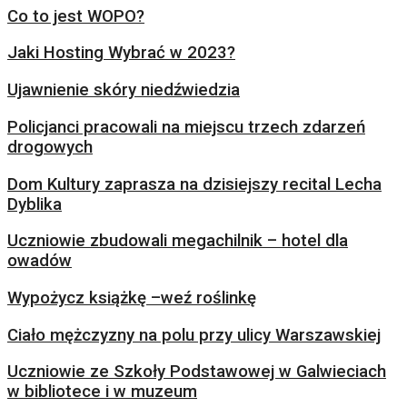
Co to jest WOPO?
Jaki Hosting Wybrać w 2023?
Ujawnienie skóry niedźwiedzia
Policjanci pracowali na miejscu trzech zdarzeń
drogowych
Dom Kultury zaprasza na dzisiejszy recital Lecha
Dyblika
Uczniowie zbudowali megachilnik – hotel dla
owadów
Wypożycz książkę –weź roślinkę
Ciało mężczyzny na polu przy ulicy Warszawskiej
Uczniowie ze Szkoły Podstawowej w Galwieciach
w bibliotece i w muzeum