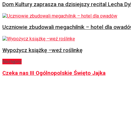
Dom Kultury zaprasza na dzisiejszy recital Lecha Dy
Uczniowie zbudowali megachilnik – hotel dla owad
Wypożycz książkę –weź roślinkę
Następny
Czeka nas III Ogólnopolskie Święto Jajka