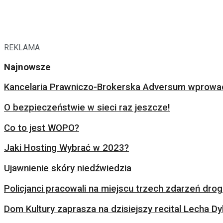
REKLAMA
Najnowsze
Kancelaria Prawniczo-Brokerska Adversum wprowad
O bezpieczeństwie w sieci raz jeszcze!
Co to jest WOPO?
Jaki Hosting Wybrać w 2023?
Ujawnienie skóry niedźwiedzia
Policjanci pracowali na miejscu trzech zdarzeń dr
Dom Kultury zaprasza na dzisiejszy recital Lecha Dy