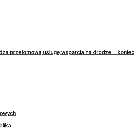
za przełomową usługę wsparcia na drodze – koniec 
ogowych
blika