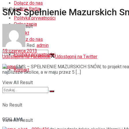
Dołącz do nas
Ludzie Radia
No Result
SMS Spełnienie Mazurskich S
Polityka prywatności
Ogłoszenia
View All Result
Kontakt
Dołącz do nas
Red.
admin
19 czerwca 2013
Polityka prywatności
Udostępnij na Facebook
Udostępnij na Twitter
SMS – SPEŁNIENIE MAZURSKICH SNÓW, to projekt reali
No Result
Kontakt
najbliższe okolice, a w maju przez 5 […]
View All Result
No Result
REKLAMA
View All Result