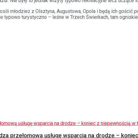
azur. Nie były to jednak wizyty typowo rekreacyjne lecz uczące 
sili młodzież z Olsztyna, Augustowa, Opola i będą ich gościć 
 typowo turystyczno – leśne w Trzech Świerkach, tam ogniskie
za przełomową usługę wsparcia na drodze – koniec 