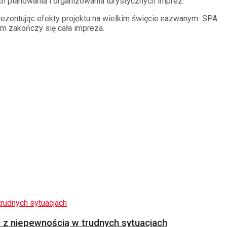
ich planowania i organizowania turystycznych imprez.
prezentując efekty projektu na wielkim święcie nazwanym SPA
m zakończy się cała impreza.
z niepewnością w trudnych sytuacjach