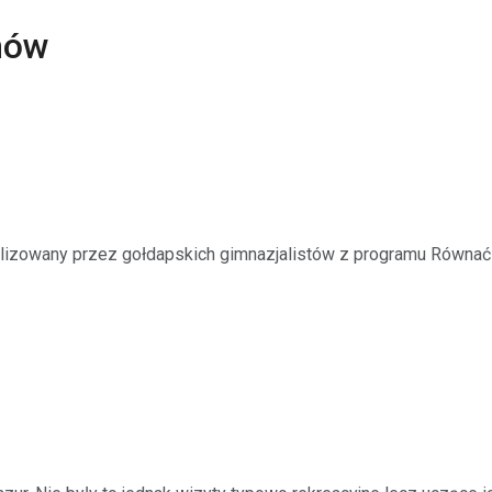
nów
zowany przez gołdapskich gimnazjalistów z programu Równać S