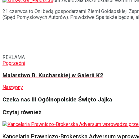
dni zwiedzała także okolice Warmii i M
21 czerwca to Oni będą gospodarzami Ziemi Gołdapskiej. Zapro
(Spęd Pomysłowych Autorów). Prawdziwe Spa także będzie, ale
REKLAMA
Poprzedni
Malarstwo B. Kucharskiej w Galerii K2
Następny
Czeka nas III Ogólnopolskie Święto Jajka
Czytaj również
Kancelaria Prawniczo-Brokerska Adversum wprowad