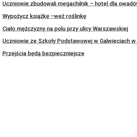
Uczniowie zbudowali megachilnik – hotel dla owad
Wypożycz książkę –weź roślinkę
Ciało mężczyzny na polu przy ulicy Warszawskiej
Uczniowie ze Szkoły Podstawowej w Galwieciach w 
Przejścia będą bezpieczniejsze