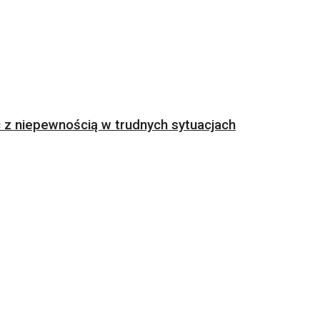
z niepewnością w trudnych sytuacjach