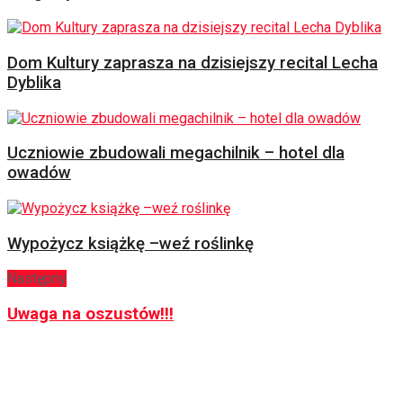
Dom Kultury zaprasza na dzisiejszy recital Lecha
Dyblika
Uczniowie zbudowali megachilnik – hotel dla
owadów
Wypożycz książkę –weź roślinkę
Następny
Uwaga na oszustów!!!