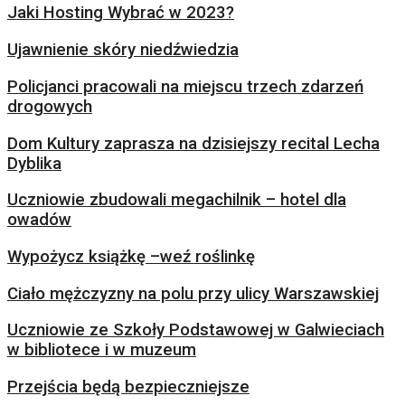
Jaki Hosting Wybrać w 2023?
Ujawnienie skóry niedźwiedzia
Policjanci pracowali na miejscu trzech zdarzeń
drogowych
Dom Kultury zaprasza na dzisiejszy recital Lecha
Dyblika
Uczniowie zbudowali megachilnik – hotel dla
owadów
Wypożycz książkę –weź roślinkę
Ciało mężczyzny na polu przy ulicy Warszawskiej
Uczniowie ze Szkoły Podstawowej w Galwieciach
w bibliotece i w muzeum
Przejścia będą bezpieczniejsze