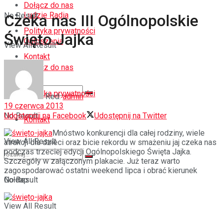
Dołącz do nas
Ludzie Radia
No Result
Czeka nas III Ogólnopolskie
Polityka prywatności
Święto Jajka
Ogłoszenia
View All Result
Kontakt
Dołącz do nas
Polityka prywatności
Red.
admin
19 czerwca 2013
Udostępnij na Facebook
Udostępnij na Twitter
No Result
Kontakt
Mnóstwo konkurencji dla całej rodziny, wiele
View All Result
atrakcji dla dzieci oraz bicie rekordu w smażeniu jaj czeka nas
podczas trzeciej edycji Ogólnopolskiego Święta Jajka.
Szczegóły w załączonym plakacie. Już teraz warto
zagospodarować ostatni weekend lipca i obrać kierunek
Gołdap
No Result
View All Result