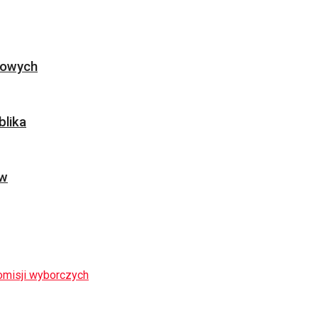
ogowych
blika
ów