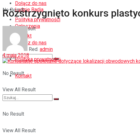
Dołącz do nas
Ludzie Radia
No Result
Rozstrzygnięto konkurs plasty
Polityka prywatności
Ogłoszenia
View All Result
Kontakt
Dołącz do nas
Red.
admin
4 maja 2018
Polityka prywatności
No Result
Kontakt
View All Result
No Result
View All Result