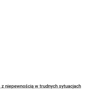
z niepewnością w trudnych sytuacjach