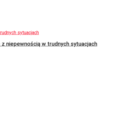
z niepewnością w trudnych sytuacjach