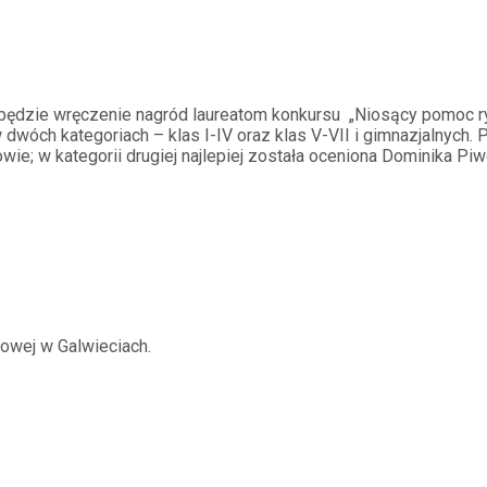
będzie wręczenie nagród laureatom konkursu „Niosący pomoc ry
 dwóch kategoriach – klas I-IV oraz klas V-VII i gimnazjalnych
e; w kategorii drugiej najlepiej została oceniona Dominika Pi
owej w Galwieciach.