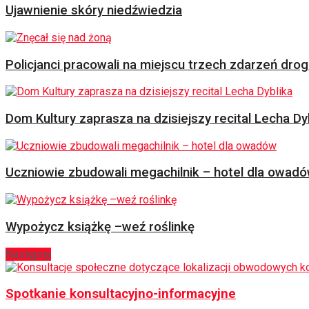
Ujawnienie skóry niedźwiedzia
Policjanci pracowali na miejscu trzech zdarzeń dr
Dom Kultury zaprasza na dzisiejszy recital Lecha Dy
Uczniowie zbudowali megachilnik – hotel dla owad
Wypożycz książkę –weź roślinkę
Następny
Spotkanie konsultacyjno-informacyjne