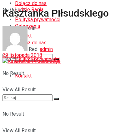
Dołącz do nas
Ludzie Radia
No Result
Kasztanka Piłsudskiego
Polityka prywatności
Ogłoszenia
View All Result
Kontakt
Dołącz do nas
Red.
admin
29 listopada 2018
Polityka prywatności
No Result
Kontakt
View All Result
No Result
View All Result