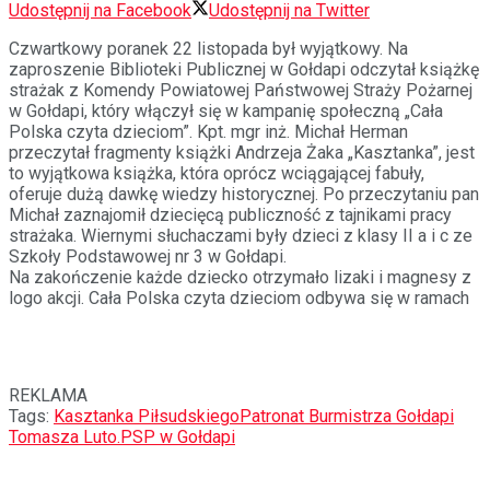
Udostępnij na Facebook
Udostępnij na Twitter
Czwartkowy poranek 22 listopada był wyjątkowy. Na
zaproszenie Biblioteki Publicznej w Gołdapi odczytał książkę
strażak z Komendy Powiatowej Państwowej Straży Pożarnej
w Gołdapi, który włączył się w kampanię społeczną „Cała
Polska czyta dzieciom”. Kpt. mgr inż. Michał Herman
przeczytał fragmenty książki Andrzeja Żaka „Kasztanka”, jest
to wyjątkowa książka, która oprócz wciągającej fabuły,
oferuje dużą dawkę wiedzy historycznej. Po przeczytaniu pan
Michał zaznajomił dziecięcą publiczność z tajnikami pracy
strażaka. Wiernymi słuchaczami były dzieci z klasy II a i c ze
Szkoły Podstawowej nr 3 w Gołdapi.
Na zakończenie każde dziecko otrzymało lizaki i magnesy z
logo akcji. Cała Polska czyta dzieciom odbywa się w ramach
REKLAMA
Tags:
Kasztanka Piłsudskiego
Patronat Burmistrza Gołdapi
Tomasza Luto.
PSP w Gołdapi