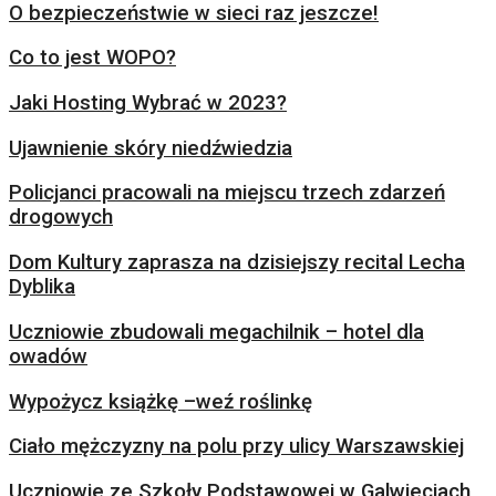
O bezpieczeństwie w sieci raz jeszcze!
Co to jest WOPO?
Jaki Hosting Wybrać w 2023?
Ujawnienie skóry niedźwiedzia
Policjanci pracowali na miejscu trzech zdarzeń
drogowych
Dom Kultury zaprasza na dzisiejszy recital Lecha
Dyblika
Uczniowie zbudowali megachilnik – hotel dla
owadów
Wypożycz książkę –weź roślinkę
Ciało mężczyzny na polu przy ulicy Warszawskiej
Uczniowie ze Szkoły Podstawowej w Galwieciach