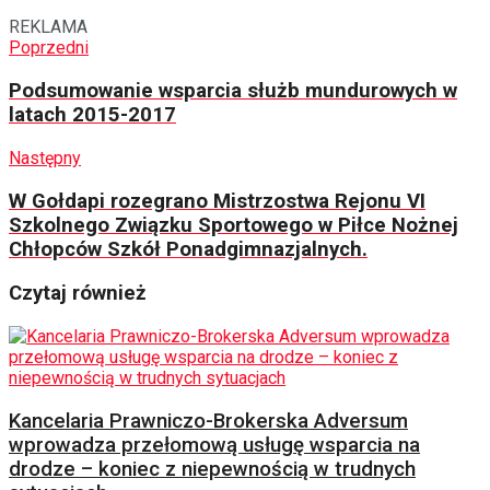
REKLAMA
Poprzedni
Podsumowanie wsparcia służb mundurowych w
latach 2015-2017
Następny
W Gołdapi rozegrano Mistrzostwa Rejonu VI
Szkolnego Związku Sportowego w Piłce Nożnej
Chłopców Szkół Ponadgimnazjalnych.
Czytaj również
Kancelaria Prawniczo-Brokerska Adversum
wprowadza przełomową usługę wsparcia na
drodze – koniec z niepewnością w trudnych