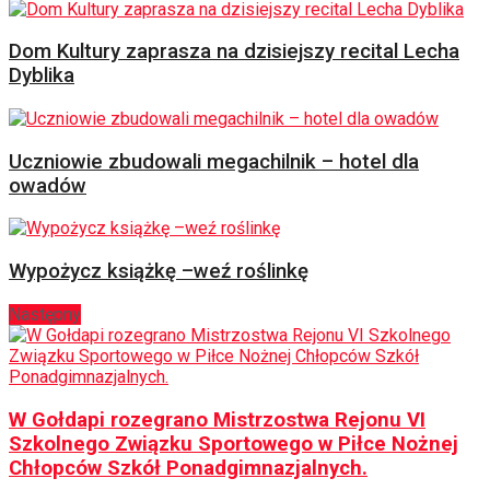
Dom Kultury zaprasza na dzisiejszy recital Lecha
Dyblika
Uczniowie zbudowali megachilnik – hotel dla
owadów
Wypożycz książkę –weź roślinkę
Następny
W Gołdapi rozegrano Mistrzostwa Rejonu VI
Szkolnego Związku Sportowego w Piłce Nożnej
Chłopców Szkół Ponadgimnazjalnych.