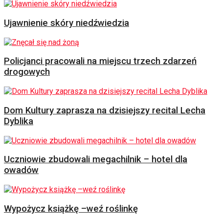
Ujawnienie skóry niedźwiedzia
Policjanci pracowali na miejscu trzech zdarzeń
drogowych
Dom Kultury zaprasza na dzisiejszy recital Lecha
Dyblika
Uczniowie zbudowali megachilnik – hotel dla
owadów
Wypożycz książkę –weź roślinkę