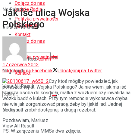
Dołącz do nas
Ludzie Radia
No Result
Jak iść ulicą Wojska
Polityka prywatności
Polskiego
Ogłoszenia
View All Result
Kontakt
Dołącz do nas
Polityka prywatności
Red.
admin
17 czerwca 2013
Udostępnij na Facebook
Udostępnij na Twitter
No Result
Kontakt
Czy ktoś mógłby powiedzieć, jak
View All Result
poruszać się ul. Wojska Polskiego? Ja nie wiem, jak ma iść
starsza osoba do kościoła, matka z wózkiem czy inwalida na
wózku bądź o kulach. Przy tym remoncie wykonawca chyba
nie wie jak zorganizować pracę, żeby był jakiś ład. Jednej
strony nie zrobił dostępnej, a drugą rozebrał.
No Result
Pozdrawiam, Mariusz
View All Result
PS. W załączeniu MMSa dwa zdjęcia.