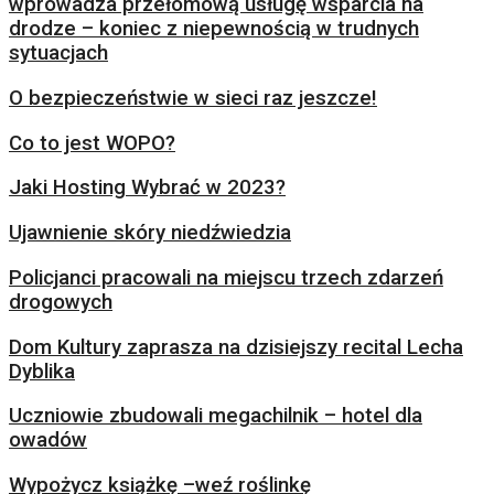
wprowadza przełomową usługę wsparcia na
drodze – koniec z niepewnością w trudnych
sytuacjach
O bezpieczeństwie w sieci raz jeszcze!
Co to jest WOPO?
Jaki Hosting Wybrać w 2023?
Ujawnienie skóry niedźwiedzia
Policjanci pracowali na miejscu trzech zdarzeń
drogowych
Dom Kultury zaprasza na dzisiejszy recital Lecha
Dyblika
Uczniowie zbudowali megachilnik – hotel dla
owadów
Wypożycz książkę –weź roślinkę