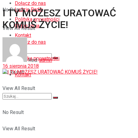
Dołącz do nas
Ludzie Radia
No Result
I TY MOŻESZ URATOWAĆ
Polityka prywatności
KOMUŚ ŻYCIE!
Ogłoszenia
View All Result
Kontakt
Dołącz do nas
Polityka prywatności
Red.
admin
16 sierpnia 2018
No Result
Kontakt
View All Result
No Result
View All Result