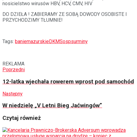
nosicielstwo wirusów HBV, HCV, CMV, HIV
DO DZIEŁA ! ZABIERAMY ZE SOBĄ DOWODY OSOBISTE I
PRZYCHODZIMY TŁUMNIE!
Tags:
baniemazurskie
DKMS
ospsurminy
REKLAMA
Poprzedni
12-latka wjechała rowerem wprost pod samochód
Następny
W niedzielę „V Letni Bieg Jaćwingów”
Czytaj również