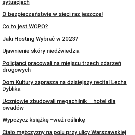
sytuacjach
O bezpieczeństwie w sieci raz jeszcze!
Co to jest WOPO?
Jaki Hosting Wybrać w 2023?
Ujawnienie skóry niedźwiedzia
Policjanci pracowali na miejscu trzech zdarzeń
drogowych
Dom Kultury zaprasza na dzisiejszy recital Lecha
Dyblika
Uczniowie zbudowali megachilnik – hotel dla
owadów
Wypożycz książkę –weź roślinkę
Ciało mężczyzny na polu przy ulicy Warszawskiej