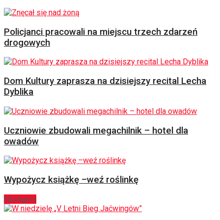
Policjanci pracowali na miejscu trzech zdarzeń
drogowych
Dom Kultury zaprasza na dzisiejszy recital Lecha
Dyblika
Uczniowie zbudowali megachilnik – hotel dla
owadów
Wypożycz książkę –weź roślinkę
Następny