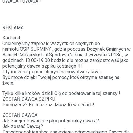
UWAGA ! UWAGA !
REKLAMA
Kochani!
Chcielibyśmy zaprosić wszystkich chętnych do
namiotu
OSP
SURMINY
, gdzie podczas Dożynek Gminnych w
Baniach Mazurskich,ul.Sportowa 2, dnia 9 września 2018r. , w
godzinach 13.00-19.00 bedzie sie mozna zarejestrować jako
potencjalny dawca szpiku kostnego !!!
I Ty możesz pomóc chorym na nowotwory krwi.
Być może dzięki Twojej pomocy ktoś otrzyma szansę na
życie.
Tylko kilka kroków dzieli Cię od podarowania tej szansy !
ZOSTAŃ DAWCĄ SZPIKU
Pomożesz? Bo możesz. Masz to w genach!
ZOSTAŃ DAWCĄ
Jak zarejestrować się jako potencjalny dawca?
Jak zostać Dawcą?
Prawdopodobieństwo znalezienia odpowiedniego Dawcy dla