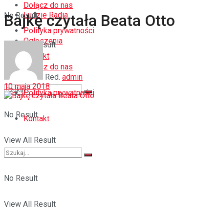
Dołącz do nas
Ludzie Radia
No Result
Bajkę czytała Beata Otto
Polityka prywatności
Ogłoszenia
View All Result
Kontakt
Dołącz do nas
Red.
admin
10 maja 2018
Polityka prywatności
No Result
Kontakt
View All Result
No Result
View All Result