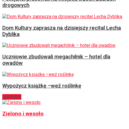
drogowych
Dom Kultury zaprasza na dzisiejszy recital Lecha
Dyblika
Uczniowie zbudowali megachilnik – hotel dla
owadów
Wypożycz książkę –weź roślinkę
Następny
Zielono i wesoło