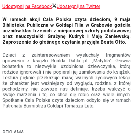
Udostępnij na Facebook
Udostępnij na Twitter
W ramach akcji Cała Polska czyta dzieciom, 9 maja
Biblioteka Publiczna w Gołdapi Filia w Grabowie gościła
uczniów klas trzecich z miejscowej szkoły podstawowej
oraz nauczycielki: Grażynę Kudryk i Maję Zaniewską.
Zaproszenie do głośnego czytania przyjęła Beata Otto.
Dzieci z zainteresowaniem wysłuchały fragmentów
opowieści z książki Roalda Dahla pt. „Matylda”. Główna
bohaterka to niezwykle uzdolniona dziewczynka, którą
rodzice ignorowali i nie popierali jej zamiłowania do książek.
Lektura pięknie przekazuje masę ważnych życiowych lekcji:
że charakter jest ważniejszy od wyglądu, rodzina, z której
pochodzimy, nie zawsze nas definiuje, trzeba walczyć o
swoje marzenia i to, co chce się robić oraz wiele innych.
Spotkanie Cała Polska czyta dzieciom odbyło się w ramach
Patronatu Burmistrza Gołdapi Tomasza Luto.
REKLAMA