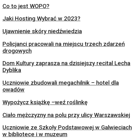
Co to jest WOPO?
Jaki Hosting Wybrać w 2023?
Ujawnienie skóry niedźwiedzia
Policjanci pracowali na miejscu trzech zdarzeń
drogowych
Dom Kultury zaprasza na dzisiejszy recital Lecha
Dyblika
Uczniowie zbudowali megachilnik – hotel dla
owadów
Wypożycz książkę –weź roślinkę
Ciało mężczyzny na polu przy ulicy Warszawskiej
Uczniowie ze Szkoły Podstawowej w Galwieciach
w bibliotece i w muzeum