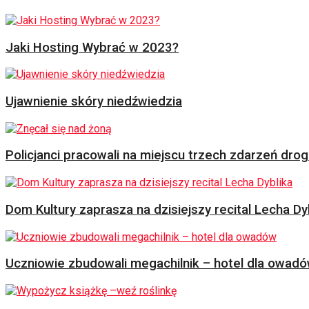
Jaki Hosting Wybrać w 2023?
Ujawnienie skóry niedźwiedzia
Policjanci pracowali na miejscu trzech zdarzeń dr
Dom Kultury zaprasza na dzisiejszy recital Lecha Dy
Uczniowie zbudowali megachilnik – hotel dla owad