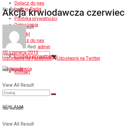
Dołącz do nas
Ludzie Radia
No Result
Akcja krwiodawcza czerwiec
Polityka prywatności
Ogłoszenia
View All Result
Kontakt
Dołącz do nas
Red.
admin
10 czerwca 2013
Polityka prywatności
Udostępnij na Facebook
Udostępnij na Twitter
No Result
Kontakt
View All Result
REKLAMA
No Result
View All Result