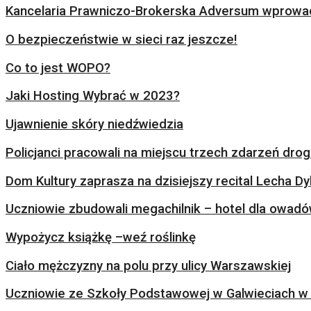
Kancelaria Prawniczo-Brokerska Adversum wprowad
O bezpieczeństwie w sieci raz jeszcze!
Co to jest WOPO?
Jaki Hosting Wybrać w 2023?
Ujawnienie skóry niedźwiedzia
Policjanci pracowali na miejscu trzech zdarzeń dr
Dom Kultury zaprasza na dzisiejszy recital Lecha Dy
Uczniowie zbudowali megachilnik – hotel dla owad
Wypożycz książkę –weź roślinkę
Ciało mężczyzny na polu przy ulicy Warszawskiej
Uczniowie ze Szkoły Podstawowej w Galwieciach w 