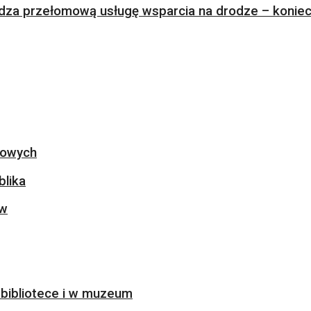
za przełomową usługę wsparcia na drodze – koniec 
ogowych
blika
ów
bibliotece i w muzeum