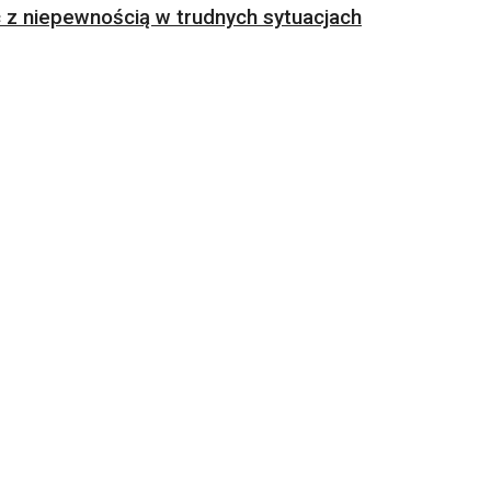
z niepewnością w trudnych sytuacjach