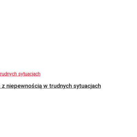
z niepewnością w trudnych sytuacjach