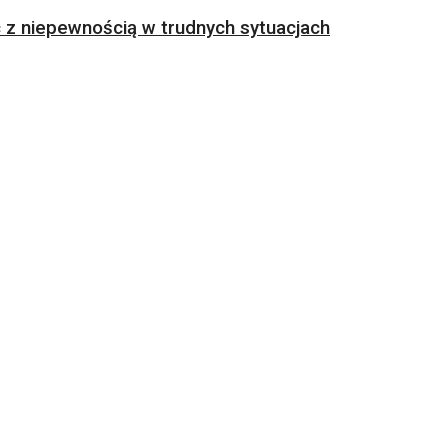
z niepewnością w trudnych sytuacjach