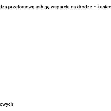
za przełomową usługę wsparcia na drodze – koniec 
ogowych