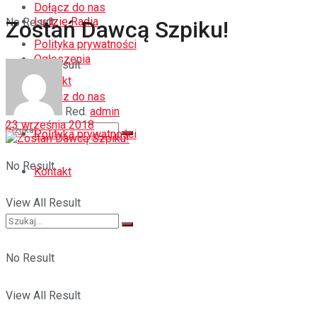
Dołącz do nas
Ludzie Radia
No Result
Zostań Dawcą Szpiku!
Polityka prywatności
Ogłoszenia
View All Result
Kontakt
Dołącz do nas
Red.
admin
23 września 2018
Polityka prywatności
No Result
Kontakt
View All Result
No Result
View All Result