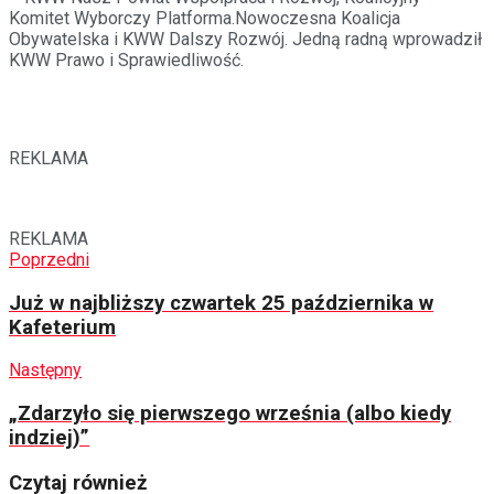
Komitet Wyborczy Platforma.Nowoczesna Koalicja
Obywatelska i KWW Dalszy Rozwój. Jedną radną wprowadził
KWW Prawo i Sprawiedliwość.
REKLAMA
REKLAMA
Poprzedni
Już w najbliższy czwartek 25 października w
Kafeterium
Następny
„Zdarzyło się pierwszego września (albo kiedy
indziej)”
Czytaj również