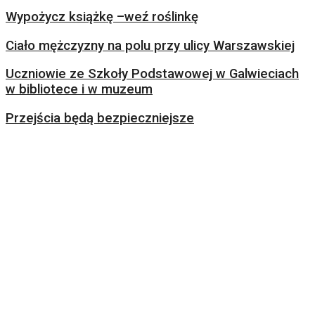
Wypożycz książkę –weź roślinkę
Ciało mężczyzny na polu przy ulicy Warszawskiej
Uczniowie ze Szkoły Podstawowej w Galwieciach
w bibliotece i w muzeum
Przejścia będą bezpieczniejsze