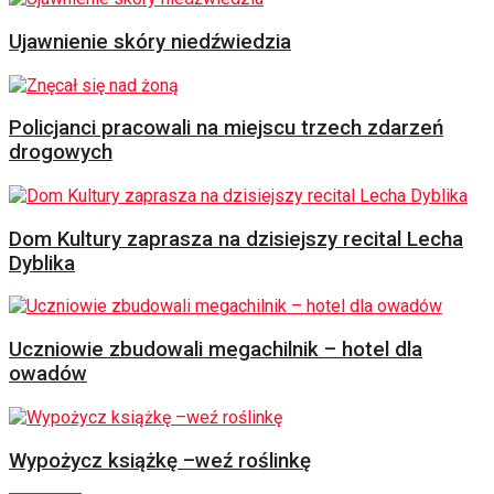
Ujawnienie skóry niedźwiedzia
Policjanci pracowali na miejscu trzech zdarzeń
drogowych
Dom Kultury zaprasza na dzisiejszy recital Lecha
Dyblika
Uczniowie zbudowali megachilnik – hotel dla
owadów
Wypożycz książkę –weź roślinkę