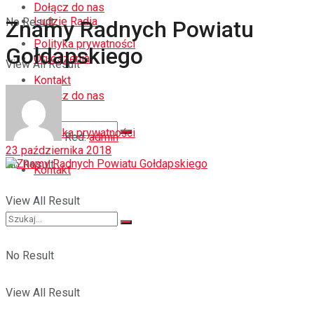
Dołącz do nas
Ludzie Radia
No Result
Znamy Radnych Powiatu
Polityka prywatności
Gołdapskiego
Ogłoszenia
View All Result
Kontakt
Dołącz do nas
Polityka prywatności
Red.
admin
23 października 2018
No Result
Kontakt
View All Result
No Result
View All Result