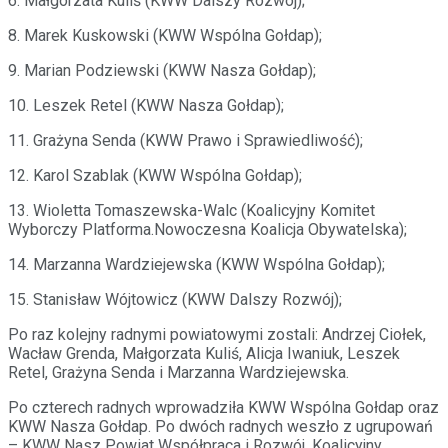
6. Małgorzata Kuliś (KWW Dalszy Rozwój);
8. Marek Kuskowski (KWW Wspólna Gołdap);
9. Marian Podziewski (KWW Nasza Gołdap);
10. Leszek Retel (KWW Nasza Gołdap);
11. Grażyna Senda (KWW Prawo i Sprawiedliwość);
12. Karol Szablak (KWW Wspólna Gołdap);
13. Wioletta Tomaszewska-Walc (Koalicyjny Komitet
Wyborczy Platforma.Nowoczesna Koalicja Obywatelska);
14. Marzanna Wardziejewska (KWW Wspólna Gołdap);
15. Stanisław Wójtowicz (KWW Dalszy Rozwój);
Po raz kolejny radnymi powiatowymi zostali: Andrzej Ciołek,
Wacław Grenda, Małgorzata Kuliś, Alicja Iwaniuk, Leszek
Retel, Grażyna Senda i Marzanna Wardziejewska.
Po czterech radnych wprowadziła KWW Wspólna Gołdap oraz
KWW Nasza Gołdap. Po dwóch radnych weszło z ugrupowań
– KWW Nasz Powiat Współpraca i Rozwój, Koalicyjny