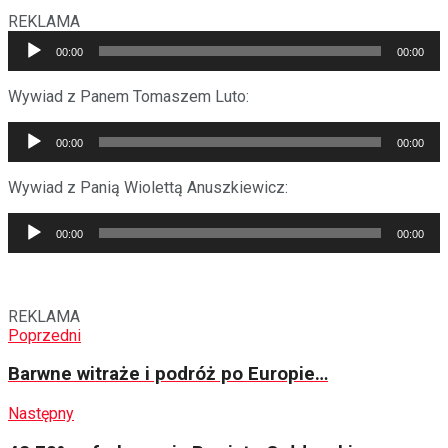
REKLAMA
Odtwarzacz
00:00
00:00
plików
dźwiękowych
Wywiad z Panem Tomaszem Luto:
Odtwarzacz
00:00
00:00
plików
dźwiękowych
Wywiad z Panią Wiolettą Anuszkiewicz:
Odtwarzacz
00:00
00:00
plików
dźwiękowych
REKLAMA
Poprzedni
Barwne witraże i podróż po Europie…
Następny