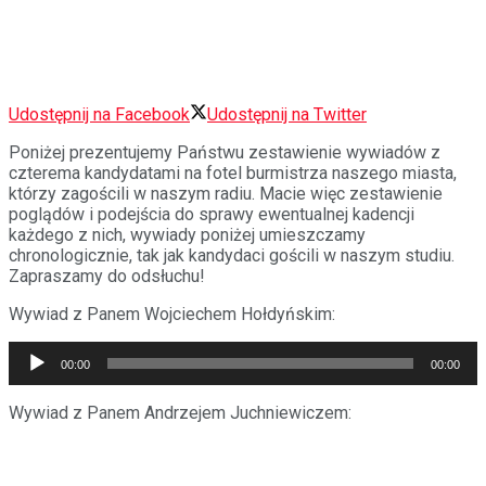
Udostępnij na Facebook
Udostępnij na Twitter
Poniżej prezentujemy Państwu zestawienie wywiadów z
czterema kandydatami na fotel burmistrza naszego miasta,
którzy zagościli w naszym radiu. Macie więc zestawienie
poglądów i podejścia do sprawy ewentualnej kadencji
każdego z nich, wywiady poniżej umieszczamy
chronologicznie, tak jak kandydaci gościli w naszym studiu.
Zapraszamy do odsłuchu!
Wywiad z Panem Wojciechem Hołdyńskim:
Odtwarzacz
00:00
00:00
plików
dźwiękowych
Wywiad z Panem Andrzejem Juchniewiczem: