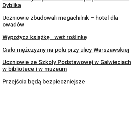
Dyblika
Uczniowie zbudowali megachilnik – hotel dla
owadów
Wypożycz książkę –weź roślinkę
Ciało mężczyzny na polu przy ulicy Warszawskiej
Uczniowie ze Szkoły Podstawowej w Galwieciach
w bibliotece i w muzeum
Przejścia będą bezpieczniejsze